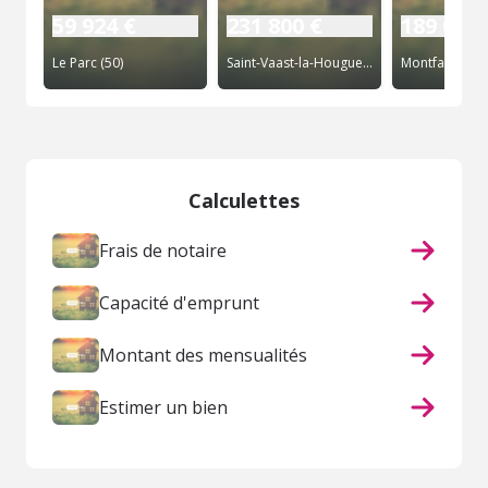
59 924 €
231 800 €
189 000 
Le Parc (50)
Saint-Vaast-la-Hougue (50)
Montfarville (
Calculettes
Frais de notaire
Capacité d'emprunt
Montant des mensualités
Estimer un bien