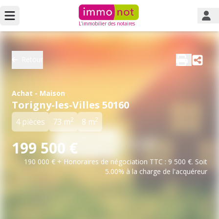
L'immobilier des notaires
Retour
Achat - Maison
Torigny-les-Villes 50160
2
2
4 pièces
73 m
8 m
199 500 €
190 000 € + Honoraires de négociation TTC : 9 500 €. Soit
5.00% à la charge de l'acquéreur