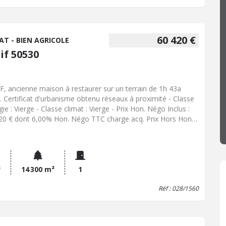
60 420 €
AT - BIEN AGRICOLE
if 50530
F, ancienne maison à restaurer sur un terrain de 1h 43a
. Certificat d'urbanisme obtenu réseaux à proximité - Classe
ie : Vierge - Classe climat : Vierge - Prix Hon. Négo Inclus :
20 € dont 6,00% Hon. Négo TTC charge acq. Prix Hors Hon.
 :57 000 € - Réf : 028/1560
²
14 300 m²
1
Réf : 028/1560