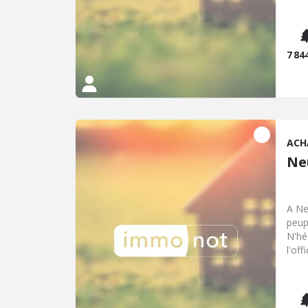
7 84
ACH
Ne
A Ne
peup
N'hé
l'of
pour