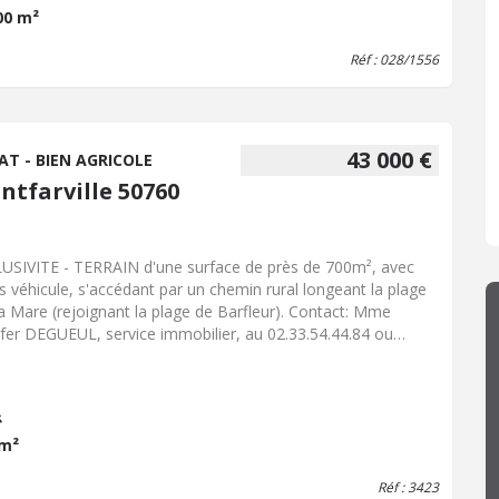
00 m²
Réf : 028/1556
43 000 €
AT - BIEN AGRICOLE
ntfarville 50760
USIVITE - TERRAIN d'une surface de près de 700m², avec
s véhicule, s'accédant par un chemin rural longeant la plage
Mare (rejoignant la plage de Barfleur). Contact: Mme
ifer DEGUEUL, service immobilier, au 02.33.54.44.84 ou
ifer.degueul@50098.notaires.fr
Les informations sur les
ues auxquels ce bien est exposé sont disponibles sur le site
isques : www.georisques.gouv.fr
 m²
Réf : 3423