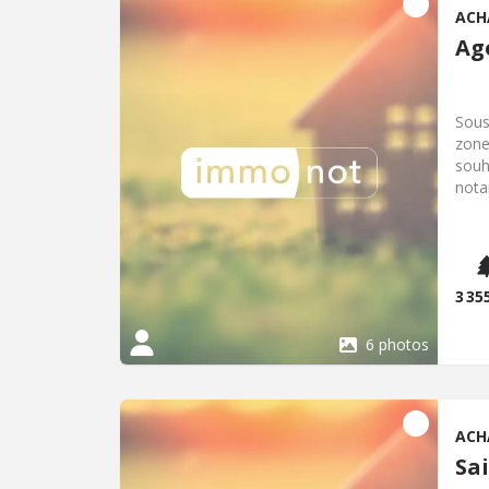
ACH
Ag
Sous
zone
souh
nota
à vo
négo
char
info
disp
3 35
6 photos
ACH
Sa