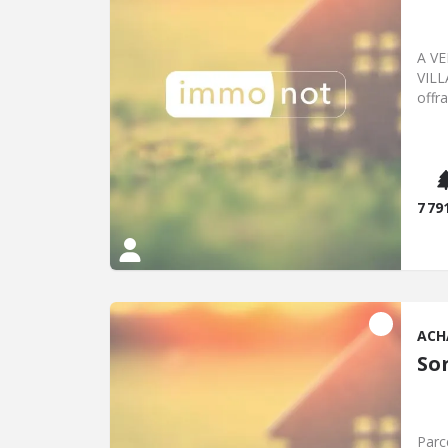
A VE
VILL
offr
7 79
ACH
So
Parcelles