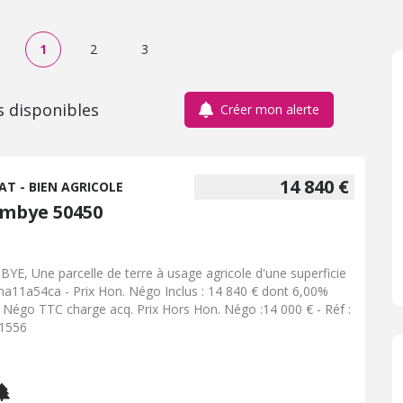
1
2
3
s disponibles
Créer mon alerte
14 840 €
AT - BIEN AGRICOLE
mbye 50450
YE, Une parcelle de terre à usage agricole d'une superficie
ha11a54ca - Prix Hon. Négo Inclus : 14 840 € dont 6,00%
 Négo TTC charge acq. Prix Hors Hon. Négo :14 000 € - Réf :
1556