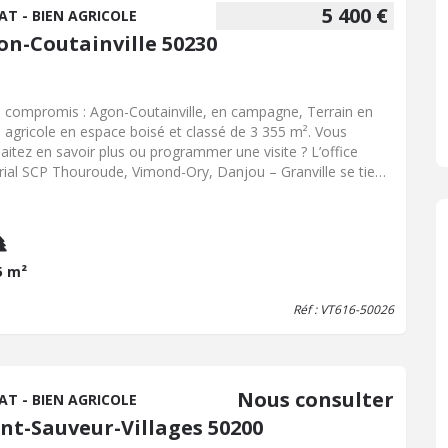
5 400 €
AT - BIEN AGRICOLE
on-Coutainville 50230
 compromis : Agon-Coutainville, en campagne, Terrain en
 agricole en espace boisé et classé de 3 355 m². Vous
aitez en savoir plus ou programmer une visite ? L’office
rial SCP Thouroude, Vimond-Ory, Danjou – Granville se tient
tre disposition au 02.33.91.31.61 ou notre service
ciation au 06.48.68.88.44. Honoraires inclus de 8% TTC à la
ge de l'acquéreur. Prix hors honoraires 5 000 €. Les
rmations sur les risques auxquels ce bien est exposé sont
onibles sur le site Géorisques : georisques.gouv.fr.
5 m²
Réf : VT616-50026
Nous consulter
AT - BIEN AGRICOLE
int-Sauveur-Villages 50200