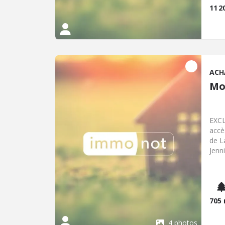
11 2
ACH
Mo
EXCL
accè
de La 
Jenn
jenn
risq
Géor
705
4 photos