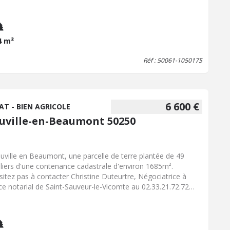
4 m²
Réf : 50061-1050175
6 600 €
AT - BIEN AGRICOLE
uville-en-Beaumont 50250
uville en Beaumont, une parcelle de terre plantée de 49
liers d'une contenance cadastrale d'environ 1685m².
sitez pas à contacter Christine Duteurtre, Négociatrice à
fice notarial de Saint-Sauveur-le-Vicomte au 02.33.21.72.72
 tout renseignement complémentaire.