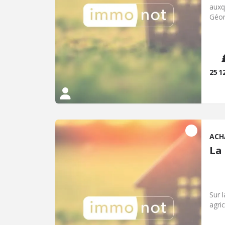
auxq
Géor
25 1
ACH
La
Sur 
agri