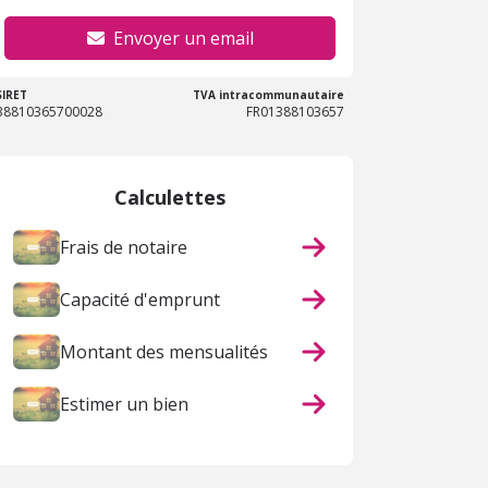
Envoyer un email
SIRET
TVA intracommunautaire
38810365700028
FR01388103657
Calculettes
Frais de notaire
Capacité d'emprunt
Montant des mensualités
Estimer un bien