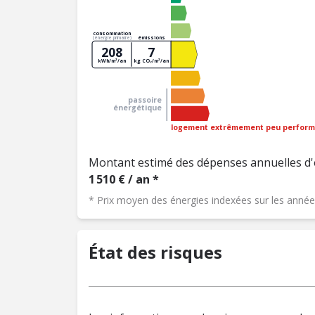
consommation
émissions
(énergie primaire)
208
7
kWh/m²/an
kg CO₂/m²/an
passoire
énergétique
logement extrêmement peu perform
Montant estimé des dépenses annuelles d'
1 510 € / an *
* Prix moyen des énergies indexées sur les ann
État des risques