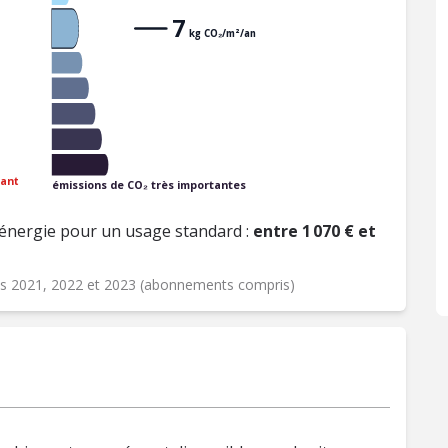
7
kg CO₂/m²/an
ant
émissions de CO₂ très importantes
énergie pour un usage standard :
entre 1 070 € et
ées 2021, 2022 et 2023 (abonnements compris)