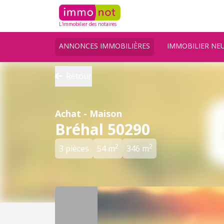
L'immobilier des notaires
ANNONCES IMMOBILIÈRES
IMMOBILIER NE
Retour
Achat - Maison
Bréhal 50290
2
2
3 pièces
54 m
346 m