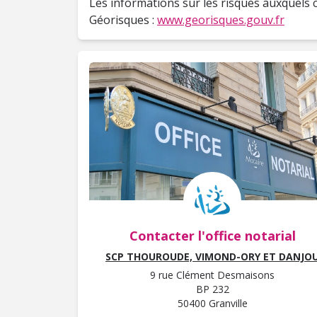
Les informations sur les risques auxquels c
Géorisques :
www.georisques.gouv.fr
Contacter l'office notarial
SCP THOUROUDE, VIMOND-ORY ET DANJO
9 rue Clément Desmaisons
BP 232
50400 Granville