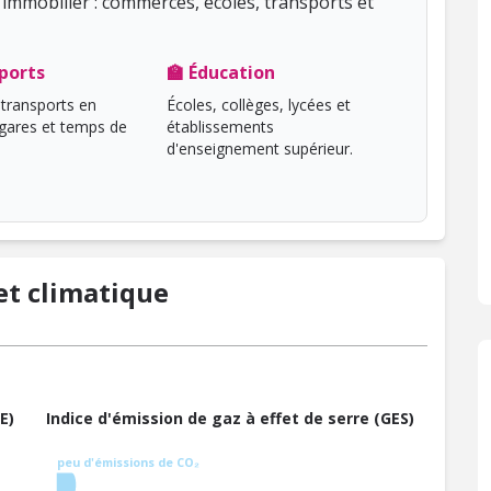
immobilier : commerces, écoles, transports et
ports
🏫 Éducation
transports en
Écoles, collèges, lycées et
ares et temps de
établissements
d'enseignement supérieur.
t climatique
E)
Indice d'émission de gaz à effet de serre (GES)
peu d'émissions de CO₂