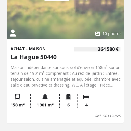
10 photos
ACHAT - MAISON
364 580 €
La Hague 50440
Maison indépendante sur sous-sol d'environ 158m² sur un
terrain de 1901m² comprenant : Au rez-de-jardin : Entrée,
séjour salon, cuisine aménagée et équipée, chambre avec
salle d'eau privative et dressing, WC. A l'étage : Pièce
palière, trois chambres, bureau ou chambre d'appoint,
salle de bains, WC. Egalement inclus : Grand garage, cour
devant avec places de parking, jardin.
158 m²
1 901 m²
6
4
Réf : 50112-825