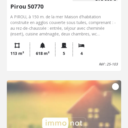
Pirou 50770
A PIROU, à 150 m. de la mer Maison d'habitation
construite en agglos couverte sous tuiles, comprenant : -
au rez-de-chaussée : entrée, séjour avec cheminée
(insert), cuisine aménagée, deux chambres, wc
indépendant, salle de bains, arrière cuisine, cave ; - à
l'étage : couloir, deux chambres mansardées, cabinet de
toilette, wc, grenier aménageable avec chaudière. Jardin,
113 m²
618 m²
5
4
terrasse, appentis avec cuve à fuel. Garage, buanderie,
sanitaires.
Réf : 25-103