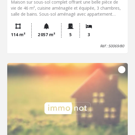
Maison sur sous-sol complet offrant une belle pièce de
vie de 46 m², cuisine aménagée et équipée, 3 chambres,
salle de bains. Sous-sol aménagé avec appartement
indépendant (cuisine, salle d'eau, WC, 2 chambres),
garage, chaufferie et grenier aménageable. À seulement 3
km du centre de Gouville-sur-Mer et 3 km de la mer.
114 m²
2 057 m²
5
3
Travaux à prévoir. Idéal pour une famille, un projet locatif
ou une résidence secondaire. Fort potentiel - À visiter
Réf : 50069/80
sans tarder !