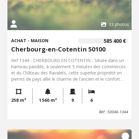
33 photos
ACHAT - MAISON
585 400 €
Cherbourg-en-Cotentin 50100
Ref 1344 - CHERBOURG EN COTENTIN - Située dans un
hameau paisible, à seulement 5 minutes des commerces
et du Château des Ravalets, cette superbe propriété en
pierres de pays allie le charme de l'ancien et le confort
moderne. Dès l'arrivée, l'authenticité des lieux séduit :
élégante façade et toiture en pierres de pays surmontée
d'épis de faîtage en terre cuite vernissée, et éléments
258 m²
1 560 m²
9
6
architecturaux comme sa pièce en forme de tour dotée
d'un bow-window. L'intérieur dévoile une décoration
Réf : 50046-1344
raffinée mettant à l'honneur des matériaux nobles
(parquets en chêne et bois exotique massifs, moulures,
cheminées, pierres apparentes) : • Au rez-de-chaussée : o
Entrée avec WC et vestiaire . o Cuisine aménagée et