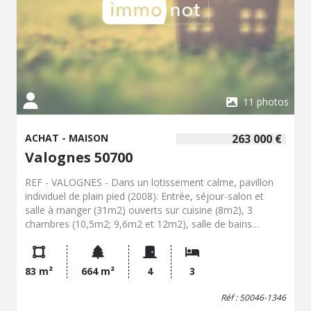
11 photos
ACHAT - MAISON
263 000 €
Valognes 50700
REF - VALOGNES - Dans un lotissement calme, pavillon
individuel de plain pied (2008): Entrée, séjour-salon et
salle à manger (31m2) ouverts sur cuisine (8m2), 3
chambres (10,5m2; 9,6m2 et 12m2), salle de bains
Garage (21m2) avec espace de stockage Taxe foncière:
1032€ Retrouvez toutes nos annonces sur
https://www.etudenapoleon.notaires.fr/
83 m²
664 m²
4
3
Réf : 50046-1346