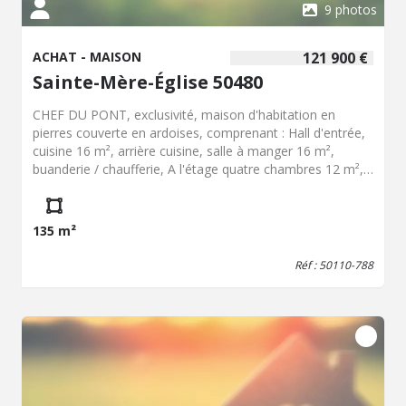
9 photos
ACHAT - MAISON
121 900 €
Sainte-Mère-Église 50480
CHEF DU PONT, exclusivité, maison d'habitation en
pierres couverte en ardoises, comprenant : Hall d'entrée,
cuisine 16 m², arrière cuisine, salle à manger 16 m²,
buanderie / chaufferie, A l'étage quatre chambres 12 m²,
14 m², 16 m² et 20 m², salle de bains avec wc, Grenier sur
le dessus, Terrain clos, l'ensemble pour 943 m² - Fenêtres
PVC - Chauffage fuel Montant estimé des dépenses
135 m²
annuelles d'énergie pour un usage standard entre 5300 €
et 7240 € : prix moyens des énergies indexés au
Réf : 50110-788
01/01/2021, 2022, 2023 (abonnement compris)
Logement à consommation énergétique excessive Les
informations sur les risques auxquels ce bien est exposé
sont disponibles sur le site Géorisques : www. georisques.
gouv. fr Maison libre 31 décembre 2026 au plus tard