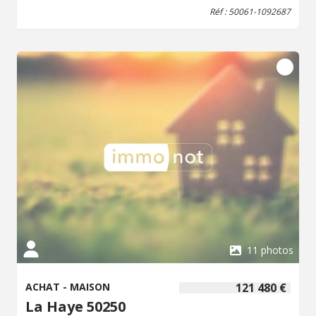
357.250€ dont Honoraires 5.07% TTC inclus à la charge
Réf : 50061-1092687
de l'acquéreur (Prix 340.000 € hors honoraires) + frais de
notaire de 25.900euros Les informations sur les risques
auxquels ce bien est exposé sont disponibles sur le site
Géorisques : www. georisques. gouv. fr
11 photos
ACHAT - MAISON
121 480 €
La Haye 50250