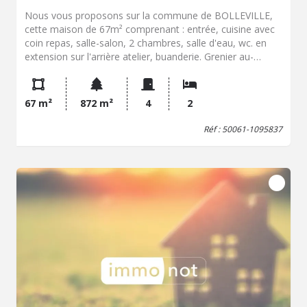
Nous vous proposons sur la commune de BOLLEVILLE,
cette maison de 67m² comprenant : entrée, cuisine avec
coin repas, salle-salon, 2 chambres, salle d'eau, wc. en
extension sur l'arrière atelier, buanderie. Grenier au-
dessus. Garage, dépendance. Le tout sur un terrain de
872m² Logement à consommation énergétique excessive
Les informations sur les risques auxquels ce bien est
67 m²
872 m²
4
2
exposé sont disponibles sur le site Géorisques : www.
georisques. gouv. fr
Réf : 50061-1095837