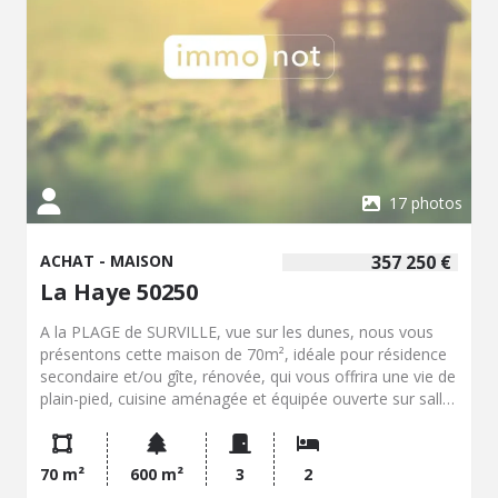
17 photos
ACHAT - MAISON
357 250 €
La Haye 50250
A la PLAGE de SURVILLE, vue sur les dunes, nous vous
présentons cette maison de 70m², idéale pour résidence
secondaire et/ou gîte, rénovée, qui vous offrira une vie de
plain-pied, cuisine aménagée et équipée ouverte sur salle
à manger - salon, wc suspendus, salle d'eau, chambre
avec salle d'eau privée et penderie. Etage : chambre ou
coin détente. Terrain avec terrasse exposée
70 m²
600 m²
3
2
OuestCabanon de jardin Le tout sur 600m² de terrain Prix