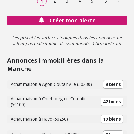
1
2
3
4
5
Page suivante
Dernière
Créer mon alerte
Les prix et les surfaces indiqués dans les annonces ne
valent pas pollicitation. Ils sont donnés à titre indicatif.
Annonces immobilières dans la
Manche
Achat maison à Agon-Coutainville (50230)
9 biens
Achat maison à Cherbourg-en-Cotentin
42 biens
(50100)
Achat maison à Haye (50250)
19 biens