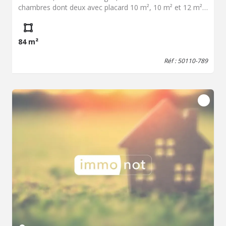
chambres dont deux avec placard 10 m², 10 m² et 12 m²,
salle de bains, wc, En rez de jardin : grand garage complet
Terrain clos et arboré, 460 m² - Fenêtres PVC - Volets
roulants électriques - chauffage gaz de ville Montant
84 m²
estimé des dépenses annuelles d'énergie pour un usage
standard entre 1650 € et 2270 € : prix moyens des
Réf : 50110-789
énergies indexés au 01/01/2021, 2022, 2023
(abonnement compris) Les informations sur les risques
auxquels ce bien est exposé sont disponibles sur le site
Géorisques : www. georisques. gouv. fr