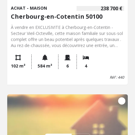
ACHAT - MAISON
238 700 €
Cherbourg-en-Cotentin 50100
À vendre en EXCLUSIVITE à Cherbourg-en-Cotentin -
Secteur Vieil-Octeville, cette maison familiale sur sous-sol
complet offre un beau potentiel après quelques travaux .
Au rez-de-chaussée, vous découvrirez une entrée, un
séjour-salon lumineux, une cuisine aménagée et équipée,
deux chambres ainsi qu'une salle d'eau avec WC. À
l'étage, deux chambres supplémentaires et des greniers
102 m²
584 m²
6
4
offrent de nombreuses possibilités d'aménagement selon
vos besoins (rangements, bureau, salle de jeux...). À
Réf : 440
l'extérieur, un garage indépendant complète l'ensemble. À
moins de 300 m du collège et des commerces. À moins
de 3 km de Naval Group, 17 km d'Orano et 21 km de
Flamanville, un emplacement idéal pour les actifs du
bassin d'emploi.