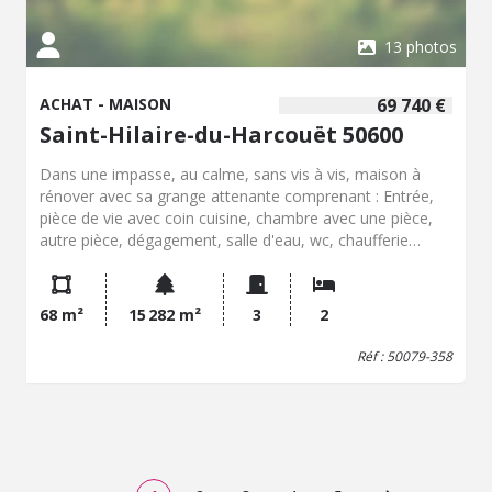
13 photos
ACHAT - MAISON
69 740 €
Saint-Hilaire-du-Harcouët 50600
Dans une impasse, au calme, sans vis à vis, maison à
rénover avec sa grange attenante comprenant : Entrée,
pièce de vie avec coin cuisine, chambre avec une pièce,
autre pièce, dégagement, salle d'eau, wc, chaufferie
Grange attenante (possibilité de rénover en habitation),
deux hangars en toles, ancienne étable, dépendance en
torchis, dépendance en pierres et tuiles. terrain autour
68 m²
15 282 m²
3
2
arboré
Réf : 50079-358