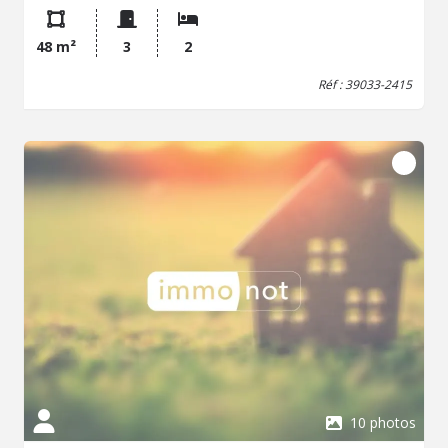
MOURCELY, Mobile : 07 78 41 43 41, Email :
melanie.mourcely.39033@notaires.fr
; Coordonnées étude:
48 m²
3
2
SCP BARTHEN RUIZ VANDEL8 rue Joseph Thoret 39100
DOLE Les informations sur les risques auxquels ce bien
Réf : 39033-2415
est exposé sont disponibles sur le site Géorisques : www.
georisques. gouv. fr Consultez nos tarifs :
https://prismeoffice.adnov.fr/media/view/0/0/0/0/fea5d586d7
10 photos