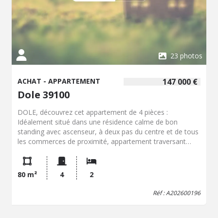
23 photos
ACHAT - APPARTEMENT
147 000 €
Dole 39100
DOLE, découvrez cet appartement de 4 pièces :
Idéalement situé dans une résidence calme de bon
standing avec ascenseur, à deux pas du centre et de tous
les commerces de proximité, appartement traversant
offrant une vue dégagée , deux espaces terrasses /
Balcon , double vitrage récent , intérieur spacieux
comprenant une entrée , dégagement avec placards,
80 m²
4
2
salon-séjour, cuisine et grand cellier, 2 chambres , salle
de bains et WC séparé. Un bel espace cave, place de
Réf : A202600196
parking privative. Chauffage (avec comptage individuel)
inclus dans les charges.