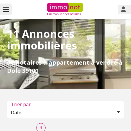
L'immobilier des notaires
11 Annonces
immobilières
de notaires d'appartement à vendre à
Dole 39100
Trier par
Date
1