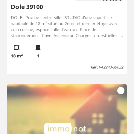
Dole 39100
DOLE : Proche centre-ville : STUDIO d'une superficie
habitable de 18 m² situé au 2ème et dernier étage avec
coin cuisine, espace salle d'eau-wc. Place de
stationnement- Cave. Ascenseur. Charges trimestrielles :
80 € DPE : C Prix : 75.000 € - Honoraires négo inclus
charge vendeur. Contact : Virginie BATTU
06.17.86.32.75/
virginie.battu.39032@notaires.fr
18 m²
1
Honoraires à la charge du vendeur. Dans une copropriété
de 25 lots. Aucune procédure n'est en cours. Classe
Réf : VA2243-39032
énergie C, Classe climat A Montant estimé des dépenses
annuelles d'énergie pour un usage standard : entre 460.00
€ et 670.00 € sur les années 2021, 2022 et 2023
(abonnements compris). Les informations sur les risques
auxquels ce bien est exposé sont disponibles sur le site
Géorisques : georisques.gouv.fr.