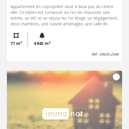
Appartement en copropriété situé à deux pas du centre
ville. Ce triplex est composé: Au rez-de-chaussée: une
entrée, un WC et un séjour Au 1er étage: un dégagement,
deux chambres, une cuisine aménagée, une salle de
bains, un WC Au 2ème étage: Une chambre. Chauffage
individuel électrique. Surface habitable: 77.88 m² DPE: D
Coordonnées négociateur: Mélanie MOURCELY
77 m²
4 945 m²
07.78.41.43.41 Mail:
melanie.mourcely.39033@notaires.fr
Les informations sur les risques auxquels ce bien est
Réf : 39033-2548
exposés sont disponibles sur le site Géorisques
www.georisque.gouv.fr