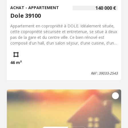
ACHAT - APPARTEMENT
140 000 €
Dole 39100
Appartement en copropriété à DOLE. Idéalement située,
cette copropriété sécurisée et entretenue, se situe à deux
pas de la gare et du centre ville. Ce bien rénové est
composé d'un hall, d'un salon séjour, d'une cuisine, d'une
chambre, d'une salle d'au et d'un WC. Il dispose d'une
cave et d'un grenier. La résidence est sécurisée et bien
entretenue. Prix de vente HNI: 140 000€ DPE : C
46 m²
Coordonnées négociatrice: Mélanie MOURCELY. Tel:
07.78.41.43.41. Mail :
melanie.mourcely@brv.notaires.fr
Réf : 39033-2543
Les informations sur les risques auxquels ce bien est
exposé sont disponibles sur le site Géorisques :
http://www.georisques.gouv.fr.