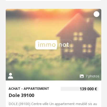
georisques. gouv. fr Consultez nos tarifs :
https://prismeoffice.adnov.fr/media/view/0/0/0/0/fea5d586d7
7 photos
ACHAT - APPARTEMENT
139 000 €
Dole 39100
DOLE (39100) Centre-ville Un appartement meublé sis au