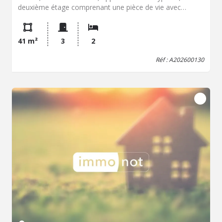
deuxième étage comprenant une pièce de vie avec
cuisine aménagée, deux chambres, salle d'eau avec WC.
Cave, stationnement privatif et espace vert . Chauffage
individuel, faibles charges . Informations à l'étude 03 84
41 m²
3
2
79 64 92 Alexandra LAURENT service négociation
Réf : A202600130