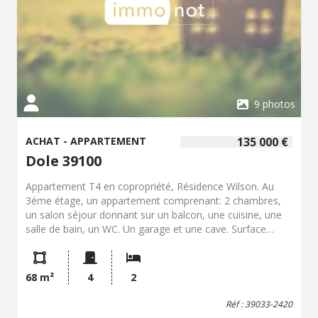
9 photos
ACHAT - APPARTEMENT
135 000 €
Dole 39100
Appartement T4 en copropriété, Résidence Wilson. Au
3éme étage, un appartement comprenant: 2 chambres,
un salon séjour donnant sur un balcon, une cuisine, une
salle de bain, un WC. Un garage et une cave. Surface
habitable: 68.79 m² DPE: D Coordonnées négociateur :
Mélanie MOURCELY, Mobile : 07 78 41 43 41, Email :
melanie.mourcely.39033@notaires.fr
; Coordonnées étude:
68 m²
4
2
SCP BARTHEN RUIZ VANDEL8 rue Joseph Thoret 39100
DOLE Les informations sur les risques auxquels ce bien
Réf : 39033-2420
est exposé sont disponibles sur le site Géorisques : www.