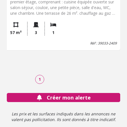
premier étage, comprenant : cuisine équipée ouverte sur
salon-séjour, couloir, une petite pièce, salle d'eau, WC,
une chambre. Une terrasse de 26 m². chauffage au gaz de
ville Surface habitable de 57,66 m². DPE : "C" 130 GES :
"C" 24 PRIX DE VENTE HNI : 149.000,00 € Coordonnées
négociateur : Mélanie MOURCELY,Mobile : 07 78 41 43 41
57 m²
3
1
Email :
melanie.mourcely.39033@notaires.fr
Coordonnées
étude: SCP BARTHEN RUIZ VANDEL8 rue Joseph Thoret
Réf : 39033-2409
39100 DOLE Bien vendu soumis au statut de la
copropriété Pas de procédure en cours dans la
copropriété Les informations sur les risques auxquels ce
bien est exposé sont disponibles sur le site Géorisques :
www. georisques. gouv. fr Consultez nos tarifs :
https://prismeoffice.adnov.fr/media/view/0/0/0/0/fea5d586d7
1
Créer mon alerte
Les prix et les surfaces indiqués dans les annonces ne
valent pas pollicitation. Ils sont donnés à titre indicatif.