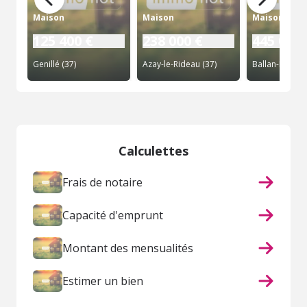
Maison
Maison
Maison
125 400 €
238 000 €
445 000 
Genillé (37)
Azay-le-Rideau (37)
Ballan-Miré (3
Calculettes
Frais de notaire
Capacité d'emprunt
Montant des mensualités
Estimer un bien