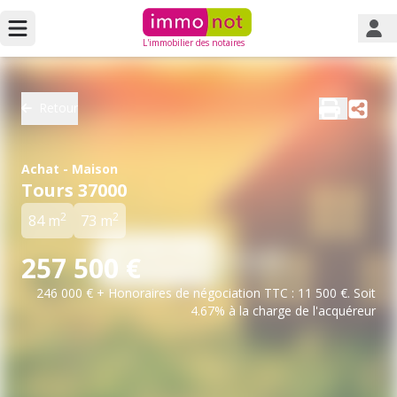
L'immobilier des notaires
Retour
Achat - Maison
Tours 37000
2
2
84 m
73 m
257 500 €
246 000 € + Honoraires de négociation TTC : 11 500 €. Soit
4.67% à la charge de l'acquéreur