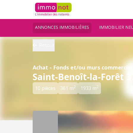
L'immobilier des notaires
ANNONCES IMMOBILIÈRES
IMMOBILIER NE
Retour
Achat - Fonds et/ou murs commercia
Saint-Benoît-la-Forêt 
2
2
10 pièces
361 m
1933 m