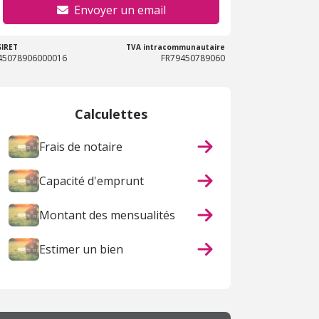
Envoyer un email
SIRET
TVA intracommunautaire
45078906000016
FR79450789060
Calculettes
Frais de notaire
Capacité d'emprunt
Montant des mensualités
Estimer un bien