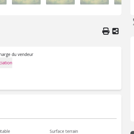
charge du vendeur
iation
itable
Surface terrain