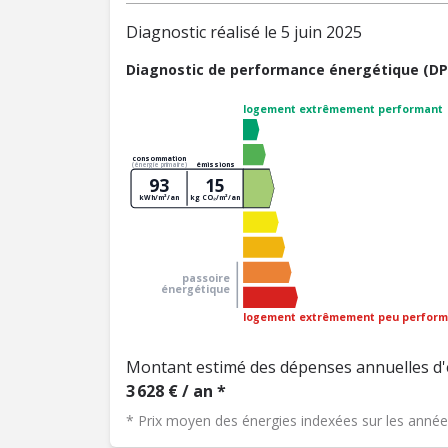
Diagnostic réalisé le 5 juin 2025
Diagnostic de performance énergétique (DP
logement extrêmement performant
consommation
émissions
(énergie primaire)
93
15
kWh/m²/an
kg CO₂/m²/an
passoire
énergétique
logement extrêmement peu perform
Montant estimé des dépenses annuelles d'
3 628 € / an *
* Prix moyen des énergies indexées sur les ann