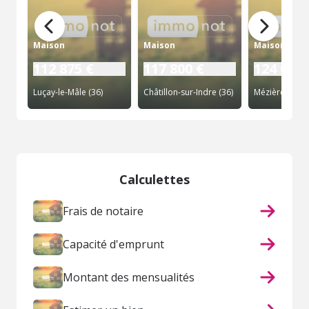
Maison
Maison
Maison
112 875 €
117 800 €
124 000 
Luçay-le-Mâle (36)
Châtillon-sur-Indre (36)
Calculettes
Frais de notaire
Capacité d'emprunt
Montant des mensualités