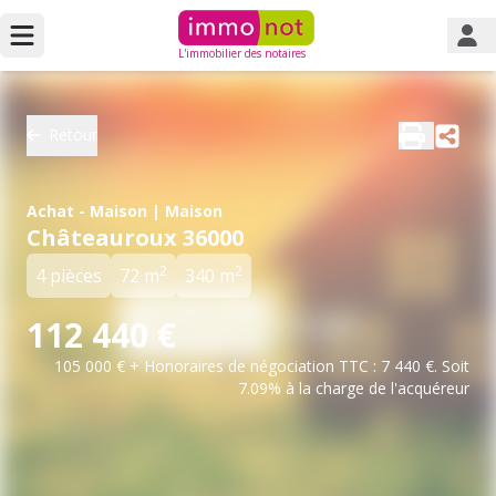
L'immobilier des notaires
Retour
Achat - Maison | Maison
Châteauroux 36000
2
2
4 pièces
72 m
340 m
112 440 €
105 000 € + Honoraires de négociation TTC : 7 440 €. Soit
7.09% à la charge de l'acquéreur