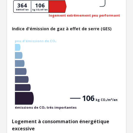
364
106
kWh/m²/an
kg CO₂/m²/an
logement extrêmement peu performant
Indice d'émission de gaz à effet de serre (GES)
peu d'émissions de CO₂
106
kg CO₂/m²/an
émissions de CO₂ très importantes
Logement à consommation énergétique
excessive