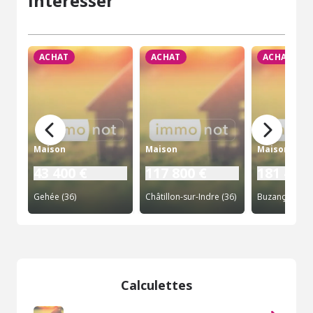
intéresser
ACHAT
ACHAT
ACHAT
Maison
Maison
Maison
43 400 €
117 800 €
181 400 
Gehée (36)
Châtillon-sur-Indre (36)
Buzançais (36
Calculettes