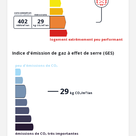
consommation
émissions
(énergie primaire)
402
29
kWh/m²/an
kg CO₂/m²/an
logement extrêmement peu performant
Indice d'émission de gaz à effet de serre (GES)
peu d'émissions de CO₂
29
kg CO₂/m²/an
émissions de CO₂ très importantes