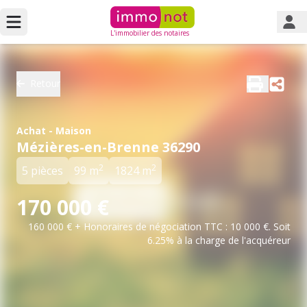
L'immobilier des notaires
Retour
Achat - Maison
Mézières-en-Brenne 36290
2
2
5 pièces
99 m
1824 m
170 000 €
160 000 € + Honoraires de négociation TTC : 10 000 €. Soit
6.25% à la charge de l'acquéreur