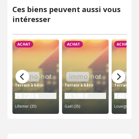
Ces biens peuvent aussi vous
intéresser
ACHAT
ACHAT
ACHAT
Terrain à bâtir
Terrain à bâtir
Terrain à bâ
79 720 €
28 500 €
140 627 
Lillemer (35)
Gaël (35)
Louvigné-de-B