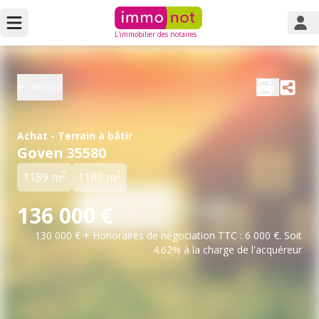
L'immobilier des notaires
Retour
Achat - Terrain à bâtir
Goven 35580
2
2
1189 m
1189 m
136 000 €
130 000 € + Honoraires de négociation TTC : 6 000 €. Soit
4.62% à la charge de l'acquéreur