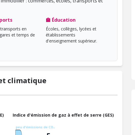
immobilier : commerces, écoles, transports et
ports
🏫 Éducation
transports en
Écoles, collèges, lycées et
ares et temps de
établissements
d'enseignement supérieur.
t climatique
E)
Indice d'émission de gaz à effet de serre (GES)
peu d'émissions de CO₂