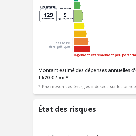
consommation
émissions
(énergie primaire)
129
5
kWh/m²/an
kg CO₂/m²/an
passoire
énergétique
logement extrêmement peu perform
Montant estimé des dépenses annuelles d'
1 620 € / an *
* Prix moyen des énergies indexées sur les ann
État des risques