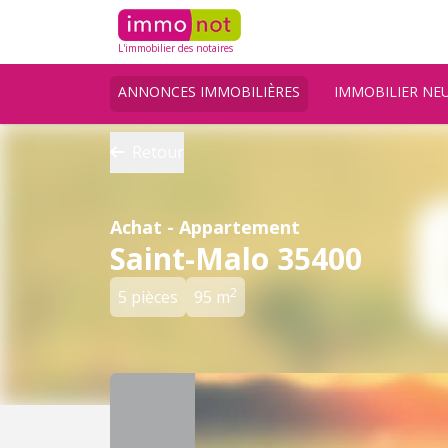
L'immobilier des notaires
ANNONCES IMMOBILIÈRES
IMMOBILIER NE
Retour
Achat - Appartement
Saint-Malo 35400
2
5 pièces
95 m