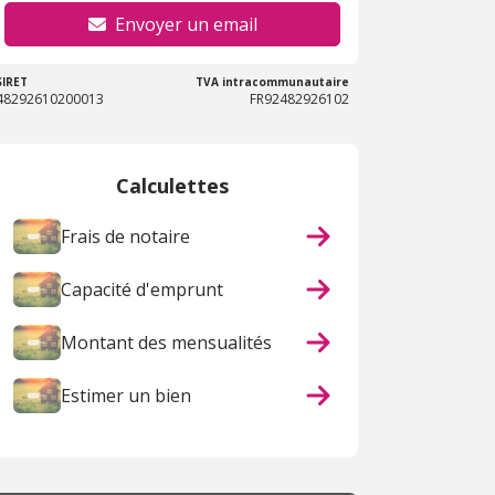
Envoyer un email
SIRET
TVA intracommunautaire
48292610200013
FR92482926102
Calculettes
Frais de notaire
Capacité d'emprunt
Montant des mensualités
Estimer un bien