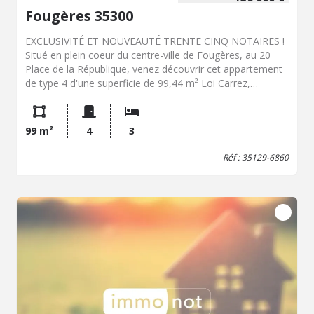
Fougères 35300
EXCLUSIVITÉ ET NOUVEAUTÉ TRENTE CINQ NOTAIRES !
Situé en plein coeur du centre-ville de Fougères, au 20
Place de la République, venez découvrir cet appartement
de type 4 d'une superficie de 99,44 m² Loi Carrez,
bénéficiant d'un accès privatif par une cour extérieure. Ce
bien, offrant de beaux volumes et le charme de l'ancien,
se compose comme suit : Au rez-de-chaussée : Une
99 m²
4
3
entrée privative donnant accès à un escalier intérieur
desservant l'appartement situé au premier étage. À
Réf : 35129-6860
l'étage : Une entrée avec dégagement et placard
desservant une cuisine indépendante aménagée et
équipée, une agréable pièce de vie lumineuse de 22,53
m², trois belles chambres de 17,40 m², 16,57 m² et 13,76
m², une salle de bains ainsi qu'un WC séparé. Vous serez
séduits par son emplacement privilégié, au pied des
commerces, restaurants, transports et services du
centre-ville de Fougères. La Place de la République
constitue un secteur central et recherché de la ville,
offrant un accès immédiat aux commodités du quotidien
ainsi qu'aux lignes de bus et infrastructures urbaines. Un