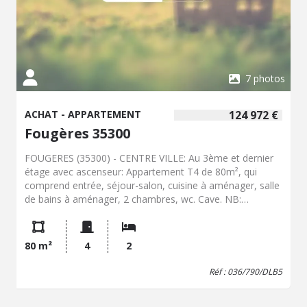
bien rare sur le secteur, idéal tant pour une résidence
principale que pour un investissement patrimonial de
qualité.
7 photos
ACHAT - APPARTEMENT
124 972 €
Fougères 35300
FOUGERES (35300) - CENTRE VILLE: Au 3ème et dernier
étage avec ascenseur: Appartement T4 de 80m², qui
comprend entrée, séjour-salon, cuisine à aménager, salle
de bains à aménager, 2 chambres, wc. Cave. NB:
l'appartement est actuellement configuré en local
professionnel avec accueil, salle d'attente et 3 bureaux.
80 m²
4
2
Réf : 036/790/DLB5