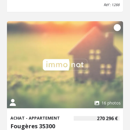
L'appartement est loué 410 euros + 140 euros de
Réf : 1288
charges / mois.
16 photos
ACHAT - APPARTEMENT
270 296 €
Fougères 35300