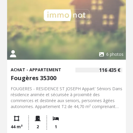
6 photos
ACHAT - APPARTEMENT
116 435 €
Fougères 35300
FOUGERES - RESIDENCE ST JOSEPH Appart' Séniors Dans
résidence animée et sécurisée à proximité des
commerces et destinée aux seniors, personnes âgées
autonomes. Appartement T2 de 44,70 m² comprenant
pièce de vie avec coin cuisine, 1 chambre, salle d'eau et
wc. Balcon. Cave et place de parking. Espaces communs
mis à disposition : Club-House (Espace de rencontre et
44 m²
2
1
d'animation) - jardinet et boulodrome - salle audiovisuelle.