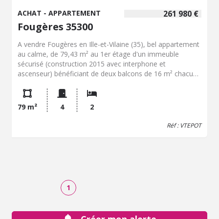
ACHAT - APPARTEMENT
261 980 €
Fougères 35300
A vendre Fougères en Ille-et-Vilaine (35), bel appartement
au calme, de 79,43 m² au 1er étage d'un immeuble
sécurisé (construction 2015 avec interphone et
ascenseur) bénéficiant de deux balcons de 16 m² chacun,
idéalement situé à proximité du centre-ville, à deux pas
des commerces, des écoles et des transports, se
compose de la manière suivante : une pièce de vie avec
79 m²
4
2
séjour et cuisine, aménagée et équipée (plaques de
cuisson, hotte, four, lave-vaisselle), deux chambres dont
Réf : VTEPOT
une avec placards, une salle d'eau et un WC indépendant.
Place de parking au sous-sol de l'immeuble. Idéal pour un
premier achat, un investissement locatif ou un pied-à-
terre.
1