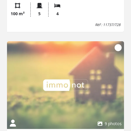
Parking en sous-sol.
100 m²
5
4
Réf : 11737/728
9 photos