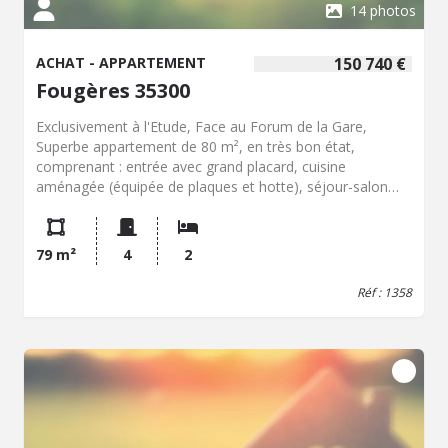
14 photos
ACHAT - APPARTEMENT
150 740 €
Fougères 35300
Exclusivement à l'Etude, Face au Forum de la Gare,
Superbe appartement de 80 m², en très bon état,
comprenant : entrée avec grand placard, cuisine
aménagée (équipée de plaques et hotte), séjour-salon
avec cheminée décorative, 2 chambres sur parquet dont
une avec placard, salle de bains et wc. Cave. Grenier.
Chauffage individuel gaz de ville.
79 m²
4
2
Réf : 1358