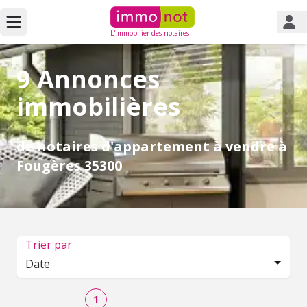
L'immobilier des notaires
9 Annonces
immobilières
de notaires d'appartement à vendre à
Fougères 35300
Trier par
Date
1