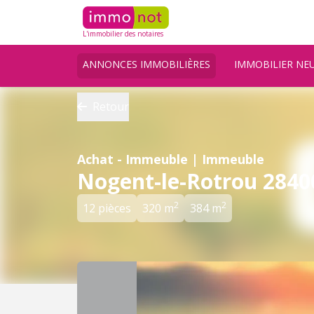
L'immobilier des notaires
ANNONCES IMMOBILIÈRES
IMMOBILIER NE
Retour
Achat - Immeuble | Immeuble
Nogent-le-Rotrou 2840
2
2
12 pièces
320 m
384 m