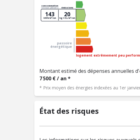
consommation
émissions
(énergie primaire)
143
20
kWh/m²/an
kg CO₂/m²/an
passoire
énergétique
logement extrêmement peu perform
Montant estimé des dépenses annuelles d'
7 500 € / an *
* Prix moyen des énergies indexées au 1er janvi
État des risques