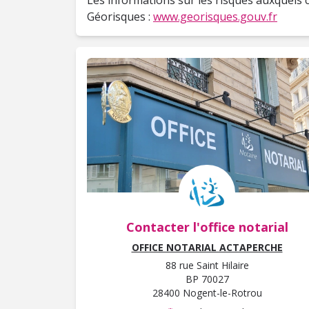
Les informations sur les risques auxquels c
Géorisques :
www.georisques.gouv.fr
Contacter l'office notarial
OFFICE NOTARIAL ACTAPERCHE
88 rue Saint Hilaire
BP 70027
28400 Nogent-le-Rotrou