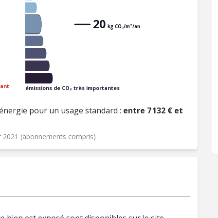
20
kg CO₂/m²/an
ant
émissions de CO₂ très importantes
énergie pour un usage standard :
entre 7 132 € et
er 2021 (abonnements compris)