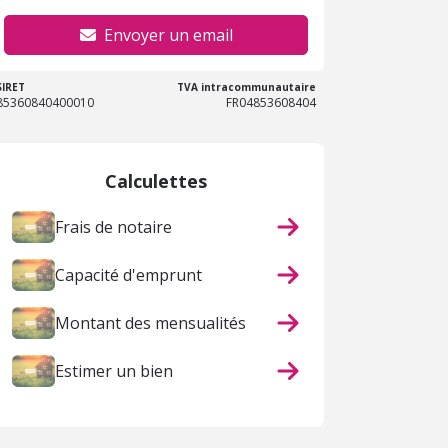
Envoyer un email
SIRET
TVA intracommunautaire
85360840400010
FR04853608404
Calculettes
Frais de notaire
Capacité d'emprunt
Montant des mensualités
Estimer un bien