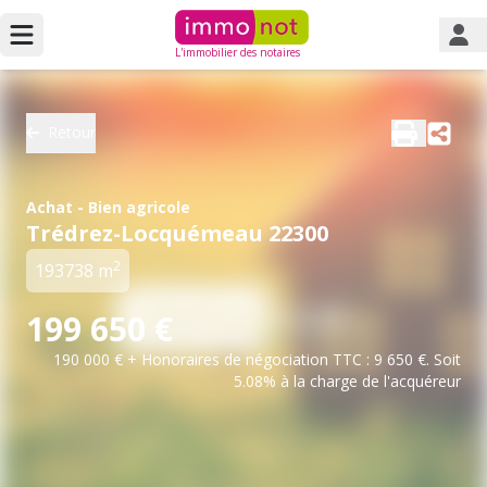
L'immobilier des notaires
Retour
Achat - Bien agricole
Trédrez-Locquémeau 22300
2
193738 m
199 650 €
190 000 € + Honoraires de négociation TTC : 9 650 €. Soit
5.08% à la charge de l'acquéreur