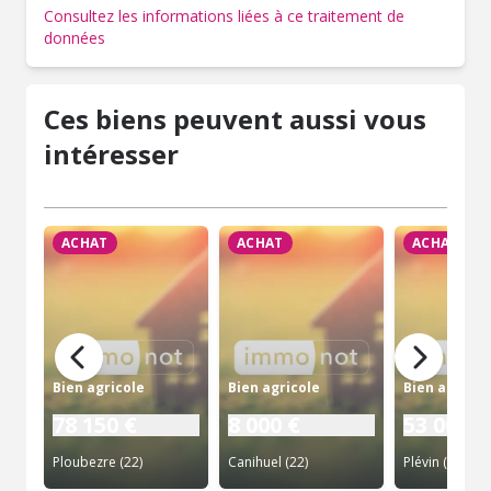
Consultez les informations liées à ce traitement de
données
Ces biens peuvent aussi vous
intéresser
ACHAT
ACHAT
ACHAT
Bien agricole
Bien agricole
Bien agricol
78 150 €
8 000 €
53 000 €
Ploubezre (22)
Canihuel (22)
Plévin (22)