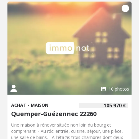
offrant de nombreuses possibilités d'aménagement pour
accueillir une famille ou recevoir. À l'extérieur, la propriété
bénéficie de nombreux atouts avec deux hangars, un
atelier, une buanderie et un poulailler.. Édifiée sur un
terrain de plus de 1,8 hectare, cette propriété offre un fort
potentiel et un cadre de vie privilégié, propice à de
nombreux projets.
10 photos
ACHAT - MAISON
105 970 €
Quemper-Guézennec 22260
Une maison à rénover située non loin du bourg et
comprenant: - Au rdc: entrée, cuisine, séjour, une pièce,
une salle de bains. - A l'étage: trois chambres dont deux