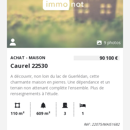
de la plage et à proximité immédiate des commerces et
des services.
9 photos
ACHAT - MAISON
90 100 €
Caurel 22530
A découvrir, non loin du lac de Guerlédan, cette
charmante maison en pierres. Une dépendance et un
terrain non attenant complète l'ensemble. Plus de
renseignements à l'étude.
110 m²
609 m²
3
1
Réf : 22075/MAIS1682