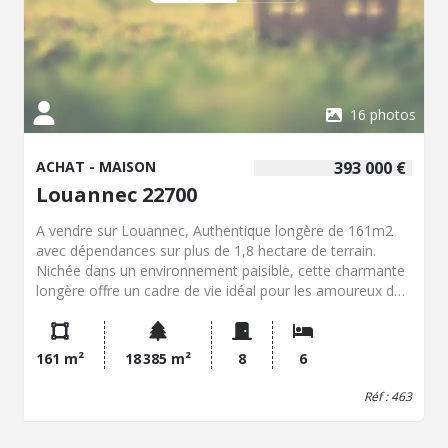
16 photos
ACHAT - MAISON
393 000 €
Louannec 22700
A vendre sur Louannec, Authentique longère de 161m2
avec dépendances sur plus de 1,8 hectare de terrain.
Nichée dans un environnement paisible, cette charmante
longère offre un cadre de vie idéal pour les amoureux de
la campagne et de la nature. Le rez-de-chaussée se
compose d'une entrée, d'une cuisine ouverte sur le
séjour, d'un salon chaleureux, d'une salle d'eau avec WC,
161 m²
18 385 m²
8
6
d'une chambre ainsi que d'une pièce supplémentaire
pouvant être aménagée selon vos besoins en second
Réf : 463
salon, bureau, salle de jeux ou chambre. À l'étage, un
palier dessert quatre chambres, dont deux en enfilade,