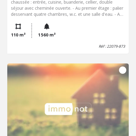
chaussée : entrée, cuisine, buanderie, cellier, double
séjour avec cheminée ouverte. - Au premier étage : palier
desservant quatre chambres, w.c. et une salle d'eau. - Au
deuxième étage : grenier aménageable. - Cave. Deux
grandes dépendances en état de ruine à démolir ou
rénover, ancienne étable, puits et jardin
110 m²
1 560 m²
Réf : 22079-873