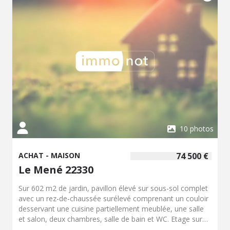
Trélévern se situe sur le littoral des Côtes-d'Armor et fait
partie du secteur de la Côte de Granit Rose. La localité
offre un accès à la mer, avec des plages et des sentiers
côtiers à proximité. Les communes de la côte permettent
également d'accéder à des services de proximité, à des
commerces, à des établissements scolaires et à des axes
de circulation vers les communes voisines du Trégor. Ce
bien peut convenir pour un projet de résidence principale,
de résidence secondaire ou d'acquisition dans un secteur
côtier des Côtes-d'Armor. La configuration de la maison,
avec 2 chambres et une surface de terrain de 440 m²,
permet une utilisation adaptée à différents besoins.
Contactez notre office notarial pour obtenir de plus
10 photos
amples renseignements sur cette maison à vendre à
Trélévern.
ACHAT - MAISON
74 500 €
Le Mené 22330
Sur 602 m2 de jardin, pavillon élevé sur sous-sol complet
avec un rez-de-chaussée surélevé comprenant un couloir
desservant une cuisine partiellement meublée, une salle
et salon, deux chambres, salle de bain et WC. Etage sur
dalle, composé de deux grandes chambres en pignon,