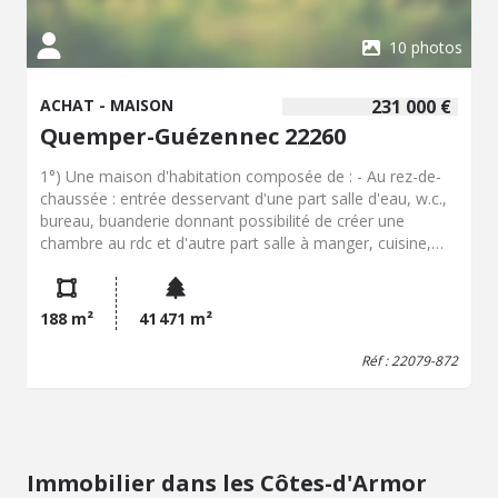
10 photos
ACHAT - MAISON
231 000 €
Quemper-Guézennec 22260
1°) Une maison d'habitation composée de : - Au rez-de-
chaussée : entrée desservant d'une part salle d'eau, w.c.,
bureau, buanderie donnant possibilité de créer une
chambre au rdc et d'autre part salle à manger, cuisine,
bureau avec pièce au-dessus, arrière cuisine, salon avec
poêle à bois. - Au premier étage : palier desservant trois
chambres et une salle de bains avec w.c. - Au deuxième
188 m²
41 471 m²
étage : palier, deux chambres mansardées. 2°) Un
bâtiment en pierres attenant avec chaufferie, bûcher,
Réf : 22079-872
pièces et cave. 3°) hangars et autre bâtiment en pierres
ouvert à usage de garage. 4°) moitié d'un autre bâtiment
attenant. Jardin et parcelles de terre libres, d'une surface
totale de plus de 4ha. Chauffage fioul et électrique,
assainissement individuel.
Immobilier dans les Côtes-d'Armor