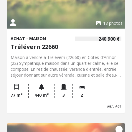
18 photos
ACHAT - MAISON
240 900 €
Trélévern 22660
Maison à vendre à Trélévern (22660) en Côtes-d'Armor
(22) Sympathique maison dans un quartier calme, elle se
compose: En rez de chaussée: véranda d'entrée, entrée,
séjour donnant sur autre véranda, cuisine et salle d'eau-
WC. A l'étage: spacieuse mezzanine pouvant recevoir un
lit d'appoint, 2 chambres et WC. Garage. Jardin. Maison
proposée à la vente sur la commune de Trélévern, dans
77 m²
440 m²
3
2
le département des Côtes-d'Armor, en Bretagne. Le bien
est situé dans le code postal 22660 et dispose d'une
Réf : A61
surface habitable de 77 m², sur un terrain de 440 m². La
maison comprend 3 pièces et 2 chambres. Cette maison
est proposée dans le cadre d'une vente au prix de 240
900 EUR. Le bien dispose d'un jardin. La commune de