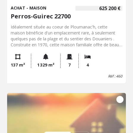
ACHAT - MAISON
625 200 €
Perros-Guirec 22700
Idéalement située au coeur de Ploumanac'h, cette
maison bénéficie d'un emplacement rare, à seulement
quelques pas de la plage et du sentier des Douaniers .
Construite en 1970, cette maison familiale offre de beaux
volumes et un fort potentiel. Au rez-de-chaussée, vous
découvrirez une entrée, une agréable pièce de vie avec
cheminée ouvrant sur la terrasse, une cuisine
137 m²
1 329 m²
7
4
indépendante aménagée, une chambre, une salle d'eau
avec douche à l'italienne, un WC indépendant, un bureau
Réf : 460
ainsi qu'une buanderie. À l'étage, un couloir dessert trois
chambres, une salle de bains et un grenier aménageable,
laissant entrevoir de nombreuses possibilités
d'aménagement selon vos besoins. À l'extérieur, vous
profiterez d'un agréable jardin, d'un bassin et d'un garage.
Cette maison séduira aussi bien une famille en quête
d'une résidence principale qu'un acquéreur à la recherche
d'une résidence secondaire dans un secteur recherché.
Son emplacement privilégié, au calme, à quelques mètres