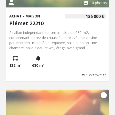
10 photos
ACHAT - MAISON
136 000 €
Plémet 22210
Pavillon indépendant sur terrain clos de 680 m2,
comprenant en rez de chaussée surélevé une cuisine
partiellement meublée et équipée, salle et salon, une
chambre, salle d'eau et wc ; étage avec grand
dégagement ouvert, une grande chambre avec salle d'eau
et wc - Espaces aménageables - Sous-sol carrelé à usage
de deuxième cuisine, chaufferie, débarras.
132 m²
680 m²
Réf : 22115-3611