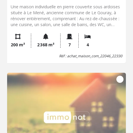
Une maison individuelle en pierre couverte sous ardoises
située à Le Mené, ancienne commune de Le Gouray, à
rénover entièrement, comprenant : Au rez-de-chaussée :
une cuisine, un salon, une salle de bains, des WC, un
cellier, deux chambres, un couloir, une arrière-cuisine et
une cave. A l'étage : deux pièces, deux chambres et un
grenier. Des dépendances en pierre, couvertes sous
200 m²
2 368 m²
7
4
ardoises, à rénover également accompagnent ce bien.
L'ensemble est situé sur un terrain d'une contenance
Réf : achat_maison_com_22046_22330
totale d'environ 2368 mètres carrés.