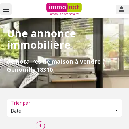
L'immobilier des notaires
Une annonce
immobilière
de notaires de maison à vendre à
Genouilly 18310
Trier par
Date
1