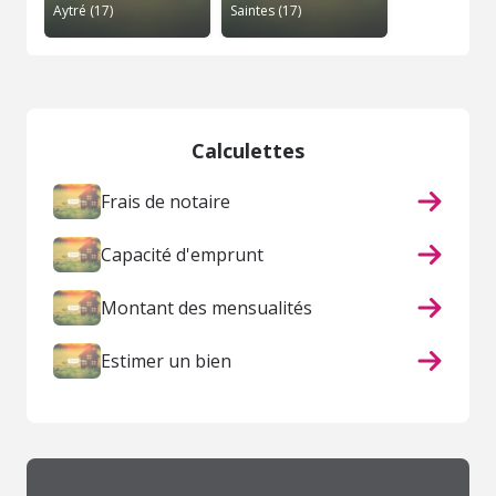
Aytré (17)
Saintes (17)
Calculettes
Frais de notaire
Capacité d'emprunt
Montant des mensualités
Estimer un bien