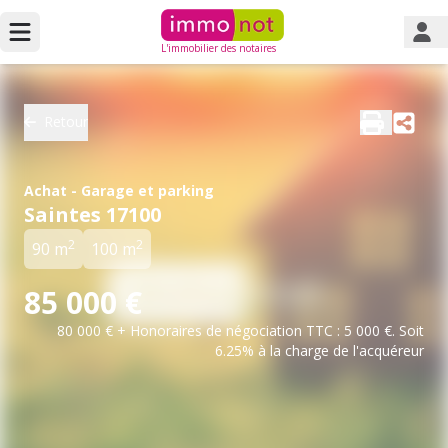
L'immobilier des notaires
Retour
Achat - Garage et parking
Saintes 17100
2
2
90 m
100 m
85 000 €
80 000 € + Honoraires de négociation TTC : 5 000 €. Soit
6.25% à la charge de l'acquéreur