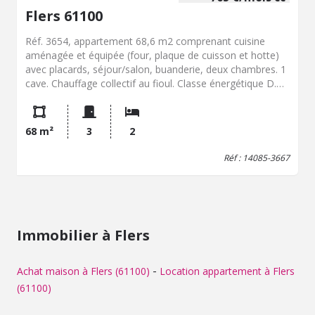
Flers 61100
Réf. 3654, appartement 68,6 m2 comprenant cuisine
aménagée et équipée (four, plaque de cuisson et hotte)
avec placards, séjour/salon, buanderie, deux chambres. 1
cave. Chauffage collectif au fioul. Classe énergétique D.
Loyer mensuel 580 euros. Charges mensuelles de
copropriété chauffage et eau froide compris) 185 euros.
Dépôt de garantie 580 euros. Honoraires charge locataire
68 m²
3
2
548 euros.
Réf : 14085-3667
Immobilier à Flers
-
Achat maison à Flers (61100)
Location appartement à Flers
(61100)