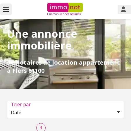
L'immobilier des notaires
Une annonce
immobilière
de notaires de location appartement
à Flers 61100
Trier par
Date
1