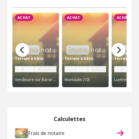
ACHAT
ACHAT
ACHAT
Terrain à bâtir
Terrain à bâtir
Terrain à bâ
28 360 €
157 500 €
61 374 €
Vendeuvre-sur-Barse (10)
Montaulin (10)
Luyères (10)
Calculettes
Frais de notaire