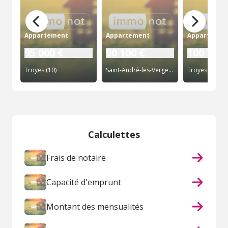
Appartement
Appartement
Appartemen
95 000 €
90 100 €
100 700 
Troyes (10)
Saint-André-les-Vergers (10)
Troyes (10)
Calculettes
Frais de notaire
Capacité d'emprunt
Montant des mensualités