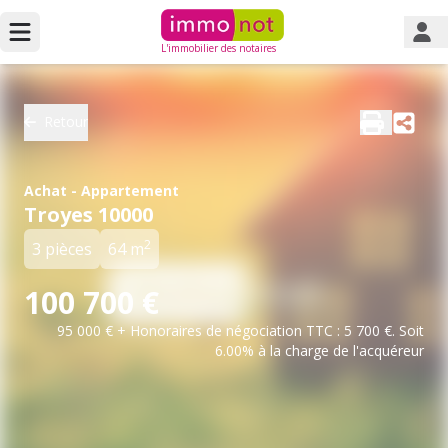
L'immobilier des notaires
Retour
Achat - Appartement
Troyes 10000
2
3 pièces
64 m
100 700 €
95 000 € + Honoraires de négociation TTC : 5 700 €. Soit
6.00% à la charge de l'acquéreur