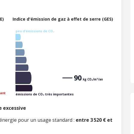
E)
Indice d'émission de gaz à effet de serre (GES)
peu d'émissions de CO₂
90
kg CO₂/m²/an
ant
émissions de CO₂ très importantes
 excessive
énergie pour un usage standard :
entre 3 520 € et