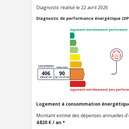
Diagnostic réalisé le 22 avril 2026
Diagnostic de performance énergétique (DP
logement extrêmement performant
consommation
émissions
(énergie primaire)
406
90
kWh/m²/an
kg CO₂/m²/an
logement extrêmement peu perform
Logement à consommation énergétique
Montant estimé des dépenses annuelles d'
4 820 € / an *