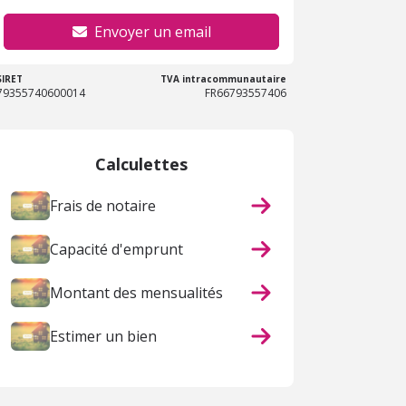
Envoyer un email
SIRET
TVA intracommunautaire
79355740600014
FR66793557406
Calculettes
Frais de notaire
Capacité d'emprunt
Montant des mensualités
Estimer un bien