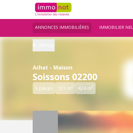
L'immobilier des notaires
ANNONCES IMMOBILIÈRES
IMMOBILIER NE
Retour
Achat - Maison
Soissons 02200
2
2
5 pièces
101 m
424 m