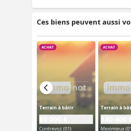
Ces biens peuvent aussi vo
ACHAT
ACHAT
Terrain à bâtir
Terrain à bât
60 000 €
140 400 
Contrevoz (01)
Meximieux (0