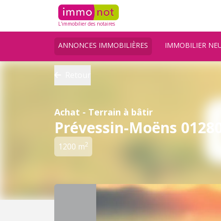
L'immobilier des notaires
ANNONCES IMMOBILIÈRES
IMMOBILIER NE
Retour
Achat - Terrain à bâtir
Prévessin-Moëns 0128
2
1200 m