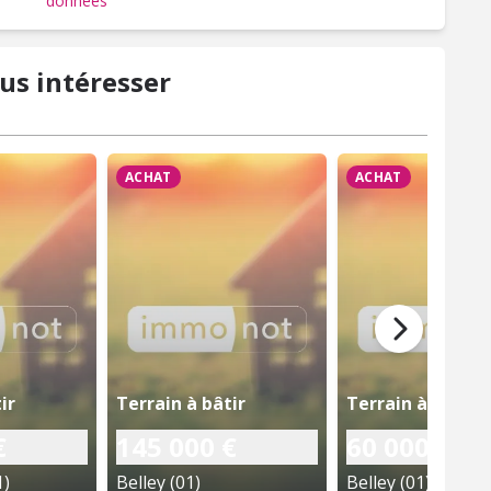
données
us intéresser
ACHAT
ACHAT
ir
Terrain à bâtir
Terrain à bâtir
€
145 000 €
60 000 €
1)
Belley (01)
Belley (01)