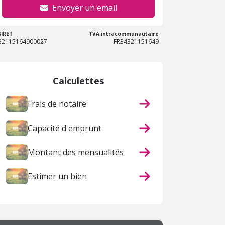
Envoyer un email
SIRET
TVA intracommunautaire
32115164900027
FR34321151649
Calculettes
Frais de notaire
Capacité d'emprunt
Montant des mensualités
Estimer un bien