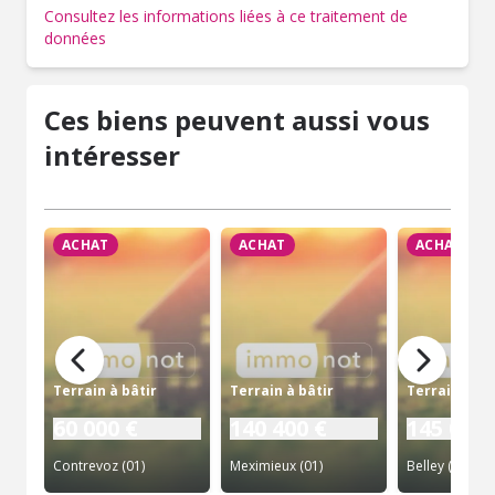
Consultez les informations liées à ce traitement de
données
Ces biens peuvent aussi vous
intéresser
ACHAT
ACHAT
ACHAT
Terrain à bâtir
Terrain à bâtir
Terrain à bâ
60 000 €
140 400 €
145 000 
Contrevoz (01)
Meximieux (01)
Belley (01)