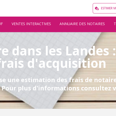
ESTIMER 
UF
VENTES INTERACTIVES
ANNUAIRE DES NOTAIRES
re dans les Landes :
frais d'acquisition
e une estimation des frais de notaire
 Pour plus d'informations consultez v