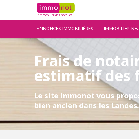
L'immobilier des notaires
ANNONCES IMMOBILIÈRES
IMMOBILIER NE
Frais de notai
estimatif des 
Le site Immonot vous propos
bien ancien dans les Landes.