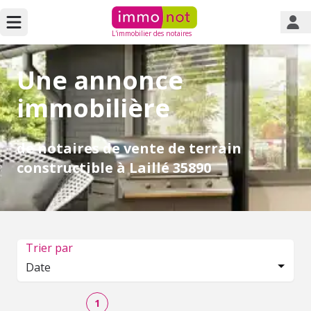
L'immobilier des notaires
Une annonce
immobilière
de notaires de vente de terrain
constructible à Laillé 35890
Trier par
Date
1