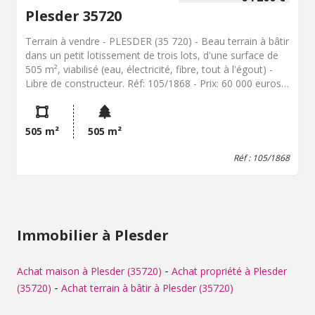
Plesder 35720
Terrain à vendre - PLESDER (35 720) - Beau terrain à bâtir
dans un petit lotissement de trois lots, d'une surface de
505 m², viabilisé (eau, électricité, fibre, tout à l'égout) -
Libre de constructeur. Réf: 105/1868 - Prix: 60 000 euros
+ 4200 euros d'honoraires de négociation (honoraires
charge acquéreur - 7% ttc)
505 m²
505 m²
Réf : 105/1868
Immobilier à Plesder
-
Achat maison à Plesder (35720)
Achat propriété à Plesder
-
(35720)
Achat terrain à bâtir à Plesder (35720)