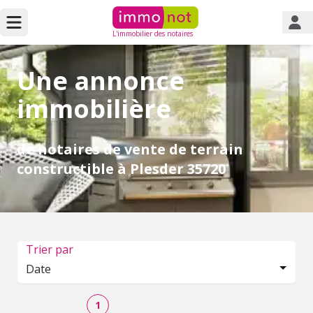
L'immobilier des notaires
Une annonce
immobilière
de notaires de vente de terrain
constructible à Plesder 35720
Trier par
Date
1