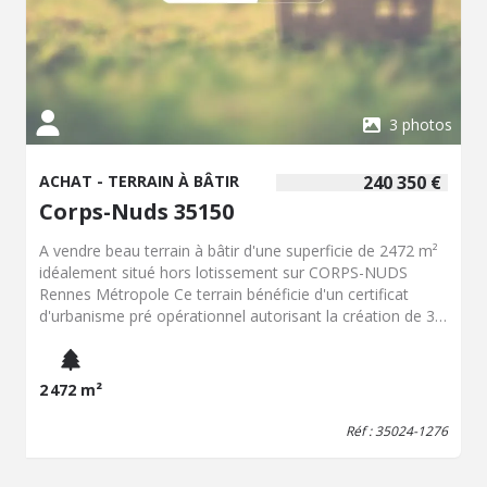
3 photos
ACHAT - TERRAIN À BÂTIR
240 350 €
Corps-Nuds 35150
A vendre beau terrain à bâtir d'une superficie de 2472 m²
idéalement situé hors lotissement sur CORPS-NUDS
Rennes Métropole Ce terrain bénéficie d'un certificat
d'urbanisme pré opérationnel autorisant la création de 3
lots à bâtir avec chemin d'accès. Le terrain est non
viabilisé ; il restera à la charge de l'acquéreur de réaliser : -
le permis d'aménager (devis disponible) - les travaux de
2 472 m²
maitrise d'oeuvre (devis disponible) - les travaux de
viabilisation (devis disponible) Ce bien offre une belle
Réf : 35024-1276
opportunité d'aménagement dans un environnement
agréable, tout restant proche des commodités.