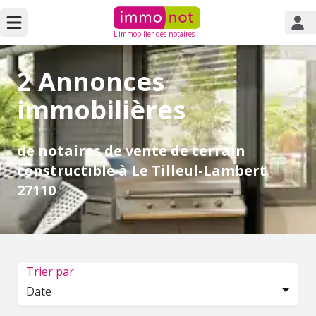
L'immobilier des notaires
2 Annonces
immobilières
de notaires de vente de terrain
constructible à Le Tilleul-Lambert
27110
Trier par
Date