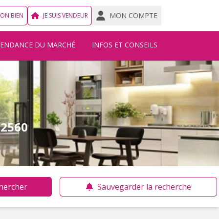
MON COMPTE
MON BIEN
JE SUIS VENDEUR
TENDANCE DU MARCHÉ
INFOS ET CONSEILS
22560
hercher
Sauvegarder la recherche