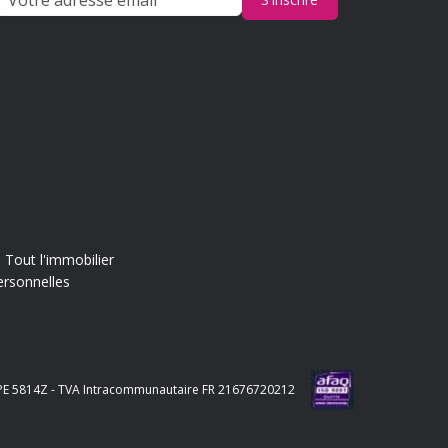
Tout l'immobilier
ersonnelles
e APE 5814Z - TVA Intracommunautaire FR 21676720212