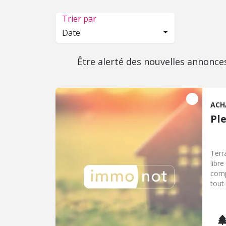
Trier par
Date
Être alerté des nouvelles annonce
ACH
Pl
Terr
libr
comp
tout