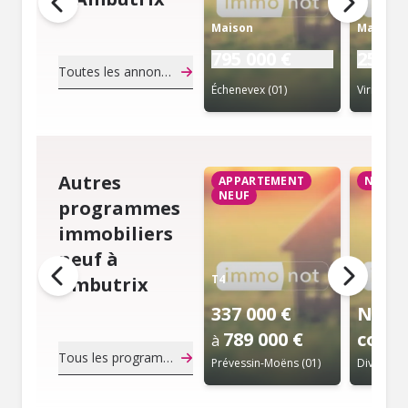
Maison
Maison
795 000 €
259 0
Toutes les annonces de notaire
Échenevex (01)
Viriat (01)
Autres
APPARTEMENT
NEUF
NEUF
programmes
immobiliers
neuf à
T4
Ambutrix
337 000 €
Nous
789 000 €
consu
à
Tous les programmes immobiliers neuf
Prévessin-Moëns (01)
Divonne-l