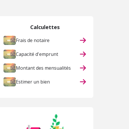
Calculettes
Frais de notaire
Capacité d'emprunt
Montant des mensualités
Estimer un bien
ACHAT
VENTE INTERACTIVE