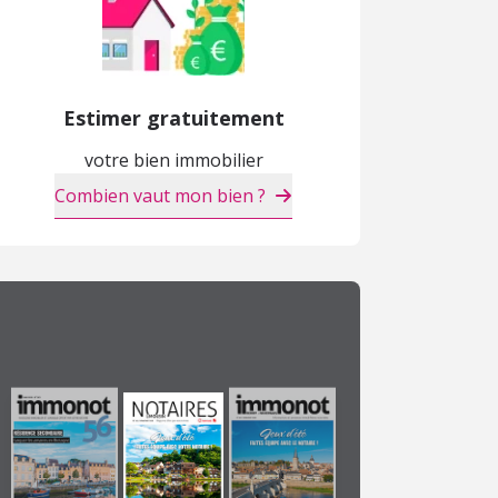
Estimer gratuitement
Maison
Maison
M
votre bien immobilier
218 400 €
49 000 €
2
Combien vaut mon bien ?
Ambrugeat (19)
Saint-Solve (19)