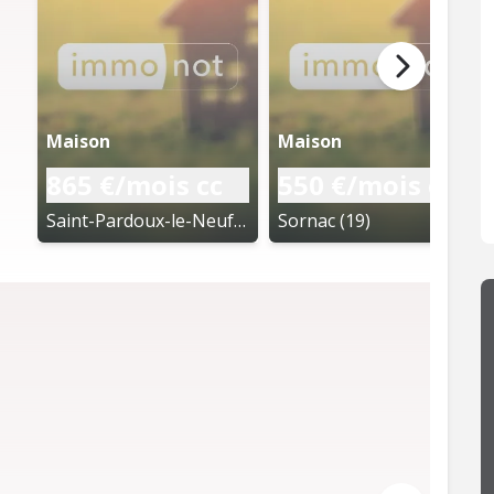
Maison
Maison
865 €/mois cc
550 €/mois cc
Saint-Pardoux-le-Neuf (19)
Sornac (19)