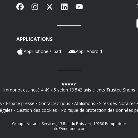
Facebook
Instagram
X
LinkedIn
YouTube
APPLICATIONS
Appli Iphone / Ipad
Appli Android
Immonot est noté 4,49 / 5 selon 19 542 avis clients Trusted Shops
s
Espace presse
Contactez-nous
Affiliations
Sites des Notaires
égales
Gestion des cookies
Politique de protection des données p
Groupe Notariat Services, 13 Rue du Bois vert, 19230 Pompadour
info@immonot.com