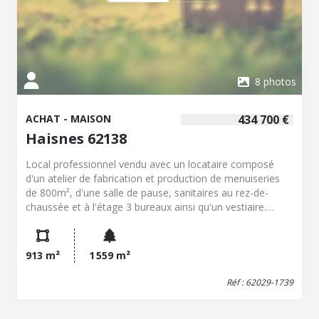
8 photos
ACHAT - MAISON
434 700 €
Haisnes 62138
Local professionnel vendu avec un locataire composé
d'un atelier de fabrication et production de menuiseries
de 800m², d'une salle de pause, sanitaires au rez-de-
chaussée et à l'étage 3 bureaux ainsi qu'un vestiaire.
Stationnement et parking à proximité, TAE. Loyer
mensuel de 3650€. Les informations sur les risques
auxquels ce bien est exposé sont disponibles sur le site
913 m²
1 559 m²
Géorisques : www. georisques. gouv. fr
Réf : 62029-1739