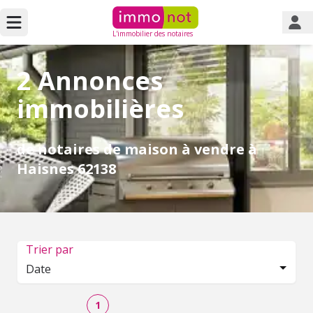
L'immobilier des notaires
2 Annonces
immobilières
de notaires de maison à vendre à
Haisnes 62138
Trier par
Date
1