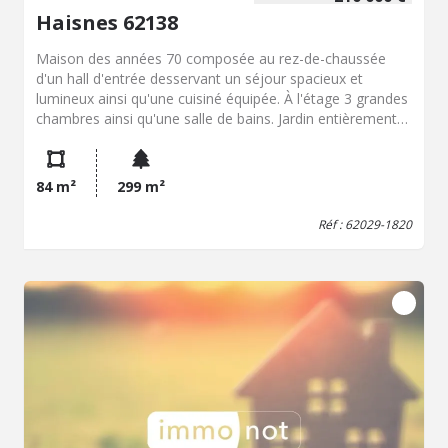
Haisnes 62138
Maison des années 70 composée au rez-de-chaussée
d'un hall d'entrée desservant un séjour spacieux et
lumineux ainsi qu'une cuisiné équipée. À l'étage 3 grandes
chambres ainsi qu'une salle de bains. Jardin entièrement
clos, sous-sol complet, garage et stationnement privé.
Pompe à chaleur air/eau, panneaux photovoltaïques à
l'avant et à l'arrière, double vitrage PVC. Habitation située
84 m²
299 m²
dans une résidence calme, proche du centre village et des
commerces.
Réf : 62029-1820