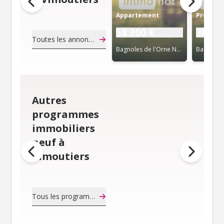
Appartement
Propriét
58 300 €
363 0
Toutes les annonces de notaire
Bagnoles de l'Orne Normandie (61)
Autres
programmes
immobiliers
neuf à
Vimoutiers
Tous les programmes immobiliers neuf