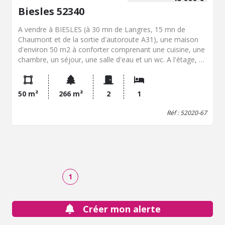
Biesles 52340
A vendre à BIESLES (à 30 mn de Langres, 15 mn de
Chaumont et de la sortie d'autoroute A31), une maison
d'environ 50 m2 à conforter comprenant une cuisine, une
chambre, un séjour, une salle d'eau et un wc. A l'étage, un
vaste grenier aménageable lui confère un atoût
supplémentaire. Idéal pour un investissement locatif, une
première acquisition ou une résidence secondaire! Elle est
50 m²
266 m²
2
1
dotée églement d'un emplacement de stationnement,
d'un jardin et d'une cave rendant ce bien aussi fonctionnel
Réf : 52020-67
qu'agréable.
1
Créer mon alerte