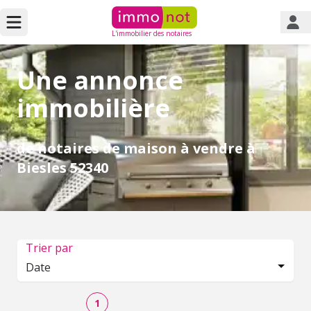
L'immobilier des notaires
Une annonce
immobilière
de notaires de maison à vendre à
Biesles 52340
Trier par
Date
1