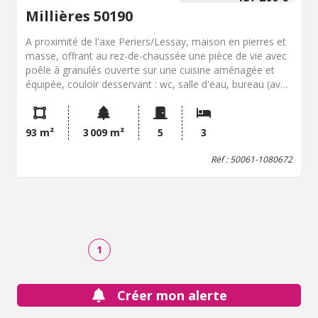
Millières 50190
A proximité de l'axe Periers/Lessay, maison en pierres et
masse, offrant au rez-de-chaussée une pièce de vie avec
poêle à granulés ouverte sur une cuisine aménagée et
équipée, couloir desservant : wc, salle d'eau, bureau (avec
escalier), et à l'étage (mansardé) : mezzanine, 2
chambres communicantes. Dépendance : cellier avec
grenier.Le tout sur un terrain de 3009m²Prix 137.200 dont
93 m²
3 009 m²
5
3
Honoraires 5,54 % TTC inclus à la charge de l'acquéreur
(Prix 130.000 € hors honoraires) + frais de notaire de
Réf : 50061-1080672
11.950euros Les informations sur les risques auxquels ce
bien est exposé sont disponibles sur le site Géorisques :
www. georisques. gouv. fr
1
Créer mon alerte