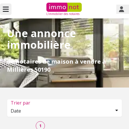
L'immobilier des notaires
Une annonce
immobilière
de notaires de maison à vendre à
Millières 50190
Trier par
Date
1