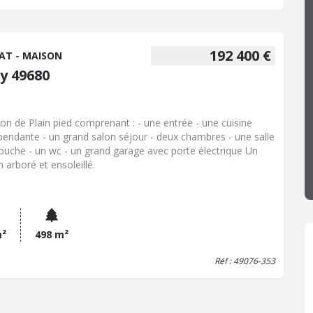
192 400 €
AT - MAISON
y 49680
on de Plain pied comprenant : - une entrée - une cuisine
pendante - un grand salon séjour - deux chambres - une salle
ouche - un wc - un grand garage avec porte électrique Un
n arboré et ensoleillé.
m²
498 m²
Réf : 49076-353