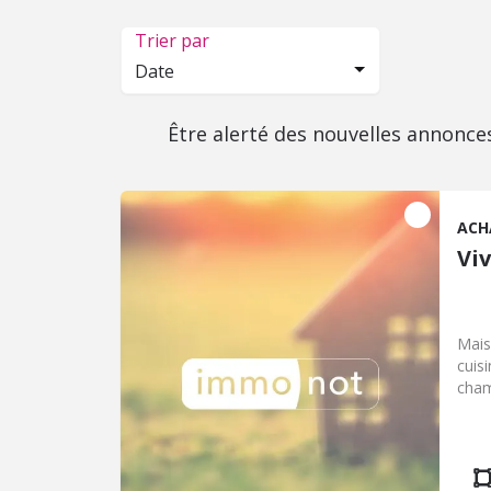
Trier par
Date
Être alerté des nouvelles annonce
ACH
Viv
Mais
cuis
cham