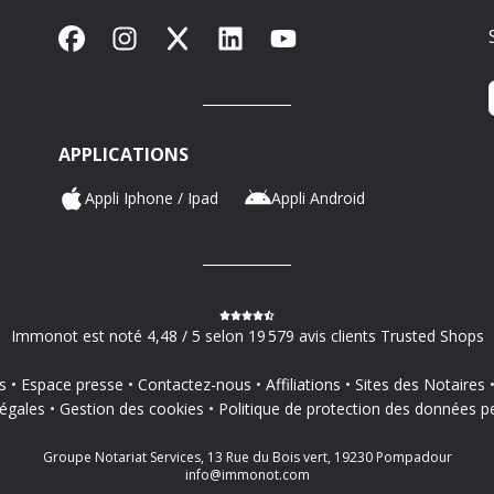
Facebook
Instagram
X
LinkedIn
YouTube
APPLICATIONS
Appli Iphone / Ipad
Appli Android
Immonot est noté 4,48 / 5 selon 19 579 avis clients Trusted Shops
s
Espace presse
Contactez-nous
Affiliations
Sites des Notaires
égales
Gestion des cookies
Politique de protection des données p
Groupe Notariat Services, 13 Rue du Bois vert, 19230 Pompadour
info@immonot.com