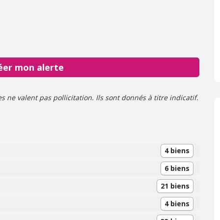
éer mon alerte
ne valent pas pollicitation. Ils sont donnés à titre indicatif.
4 biens
6 biens
21 biens
4 biens