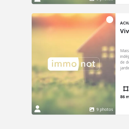
ACH
Viv
Mais
indé
de d
jardi
86 
9 photos