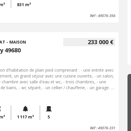
 m²
831 m²
Réf : 49076-356
233 000 €
AT - MAISON
y 49680
on d'habitation de plain pied comprenant : - une entrée avec
ement, un grand séjour avec une cuisine ouverte, - un salon,
e chambre avec salle d'eau et wc, - trois chambres, - une
 de bains, - wc séparé, - un cellier / chaufferie, - un garage. -
grande terrasse bois. Cette maison est chauffée grâce à une
e à chaleur. Les informations sur les risques auxquels ce
 est exposé sont disponibles sur le site Géorisques :
georisques.gouv.fr
 m²
1 117 m²
5
Réf : 49076-331