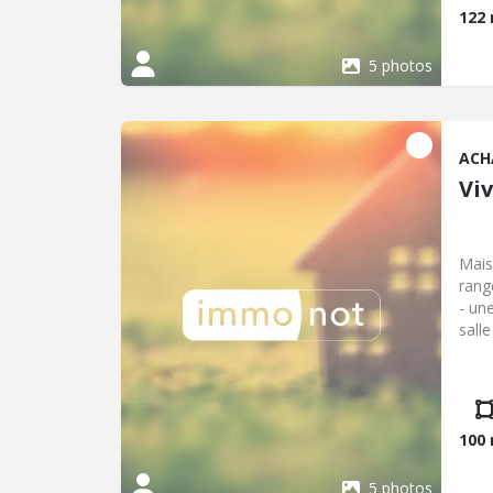
122
5 photos
ACH
Viv
Mais
rang
- un
salle
une 
pomp
bien
www.
100
5 photos