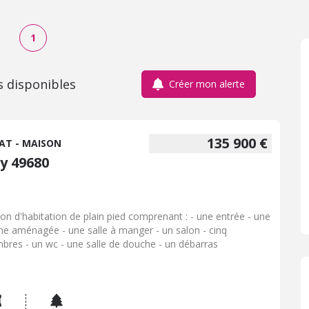
1
s disponibles
Créer mon alerte
135 900 €
AT - MAISON
y 49680
on d'habitation de plain pied comprenant : - une entrée - une
ine aménagée - une salle à manger - un salon - cinq
bres - un wc - une salle de douche - un débarras