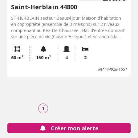
Saint-Herblain 44800
ST-HERBLAIN secteur Beauséjour. Maison d'habitation
en copropriété (ensemble de 3 maisons) sur 2 niveaux
comprenant au Rez-De-Chaussée ; Hall d'entrée donnant
sur une pièce de vie (Cuisine + séjour) et véranda à la
suite donnant sur un jardinet. Buanderie. A l'étage; palier
desservant 2 pièces mansardées à usage de chambres.
Salle d'eau avec WC. Chauffage électrique Jardinet. Proche
60 m²
150 m²
4
2
des commerces et transports. Les informations sur les
risques auxquels ce bien est exposé sont disponibles sur
Réf : 44028-1551
le site Géorisques
1
Créer mon alerte