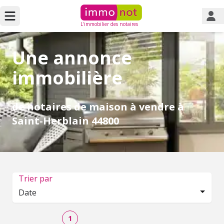
L'immobilier des notaires
Une annonce
immobilière
de notaires de maison à vendre à
Saint-Herblain 44800
Trier par
Date
1