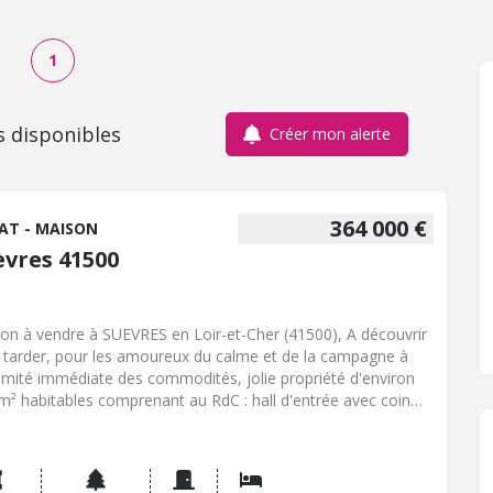
1
s disponibles
Créer mon alerte
364 000 €
AT - MAISON
èvres 41500
on à vendre à SUEVRES en Loir-et-Cher (41500), A découvrir
 tarder, pour les amoureux du calme et de la campagne à
imité immédiate des commodités, jolie propriété d'environ
m² habitables comprenant au RdC : hall d'entrée avec coin
iaire, cuisine aménagée avec porte fenêtre sur terrasse,
ère cuisine/chaufferie avec entrée secondaire, séjour-salon de
 de 40 m² avec cheminée-insert, dégagement avec porte
cès à la cave, 1 chambre avec placard & douche privative,