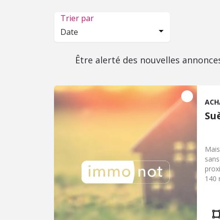
Trier par
Date
Être alerté des nouvelles annonce
ACH
Su
Mais
sans
prox
140 
vest
arri
plus
d'ac