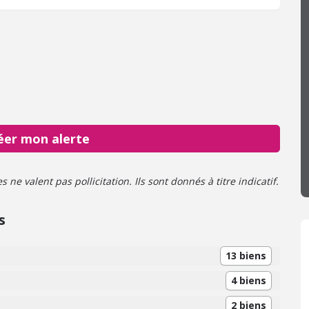
georisques.gouv.fr.
éer mon alerte
ne valent pas pollicitation. Ils sont donnés à titre indicatif.
s
13 biens
4 biens
2 biens