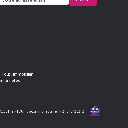
Tout l'immobilier
ersonnelles
e APE 5814Z - TVA Intracommunautaire FR 21676720212