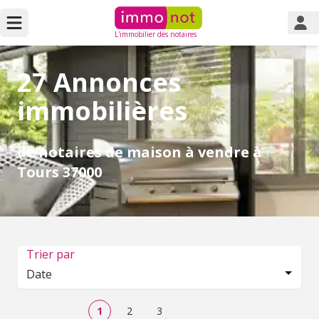
L'immobilier des notaires
27 Annonces
immobilières
de notaires de maison à vendre à
Tours 37000
Trier par
Date
1
2
3