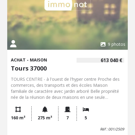
9 photos
ACHAT - MAISON
613 040 €
Tours 37000
TOURS CENTRE - à l'ouest de l'hyper centre Proche des
commerces, des transports et des écoles Maison
familiale de caractère avec jardin arboré Belle propriété
née de la réunion de deux maisons en une seule
habitation, offrant environ 150 m² habitables sur rez-de-
chaussée surélevé et étage, complétés par un sous-sol
aménagé d'environ 35 m² supplémentaires. La maison
160 m²
275 m²
7
5
séduit par son cachet : ancien pigeonnier, cheminées
fonctionnelles et décoratives, parquet dans plusieurs
Réf : 001/2509
pièces, véranda lumineuse et double vitrage sur