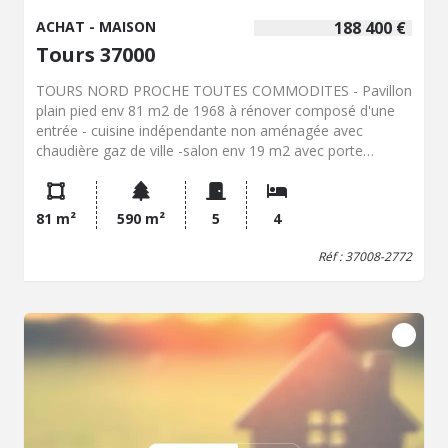
ACHAT - MAISON
188 400 €
Tours 37000
TOURS NORD PROCHE TOUTES COMMODITES - Pavillon
plain pied env 81 m2 de 1968 à rénover composé d'une
entrée - cuisine indépendante non aménagée avec
chaudière gaz de ville -salon env 19 m2 avec porte
fenêtre sur terrasse et jardin arrière S/E- salle d'eau - wc -
4 chambres env 10 m2 - Deux garages avec cave - Jardin
clos 590 m2 Chauf Gaz env 10 ans Foncier 1497 € Toiture
81 m²
590 m²
5
4
ardoises naturelles
Réf : 37008-2772