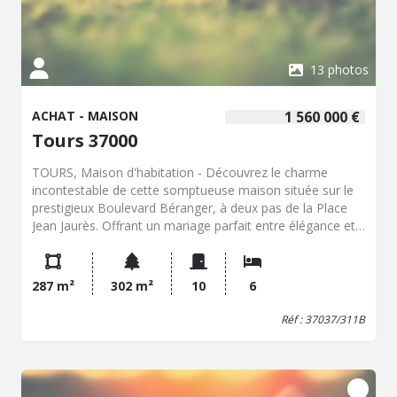
13 photos
ACHAT - MAISON
1 560 000 €
Tours 37000
TOURS, Maison d'habitation - Découvrez le charme
incontestable de cette somptueuse maison située sur le
prestigieux Boulevard Béranger, à deux pas de la Place
Jean Jaurès. Offrant un mariage parfait entre élégance et
modernité, cette propriété a été rénovée avec goût et
des prestations de qualité. Chaque détail a été
soigneusement pensé lors de la rénovation, alliant le
287 m²
302 m²
10
6
charme de l'ancien au confort contemporain. Les espaces
de vie sur rez-de-chaussée, baignés de lumière et aux
Réf : 37037/311B
volumes généreux se prêtent parfaitement à une vie de
famille ou pour recevoir vos amis dans une ambiance
chaleureuse et conviviale. Dans les étages, vous
retrouverez 6 chambres, chacune pourvue de sa salle