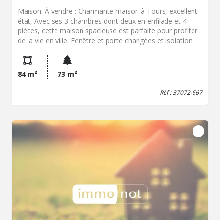
Maison. À vendre : Charmante maison à Tours, excellent
état, Avec ses 3 chambres dont deux en enfilade et 4
pièces, cette maison spacieuse est parfaite pour profiter
de la vie en ville. Fenêtre et porte changées et isolation
grenier fait. Située dans un quartier paisible, vous serez à
proximité immédiate des commodités. Une cour, ,une
entrée, un séjour lumineux, une cuisine aménagée, 2
84 m²
73 m²
chambres en enfilade et une troisième petite chambre,
salle d'eau, et WC. Un sous sol faisant office de
Réf : 37072-667
buanderie, et de cellier. Opportunité unique à ne pas
manquer ! Contactez nous dès maintenant pour organiser
une visite !