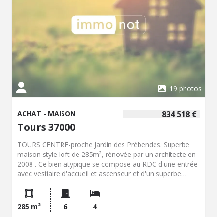
souterrain juste à côté de la maison.
19 photos
ACHAT - MAISON
834 518 €
Tours 37000
TOURS CENTRE-proche Jardin des Prébendes. Superbe
maison style loft de 285m², rénovée par un architecte en
2008 . Ce bien atypique se compose au RDC d'une entrée
avec vestiaire d'accueil et ascenseur et d'un superbe
espace bureau/salle de jeux de 63m²+wc. A l'étage,
accessible par l'ascenseur comme par un escalier
moderne, le palier dessert une superbe pièce de vie de
285 m²
6
4
98m² baignée de lumière avec ses baies vitrées donnant