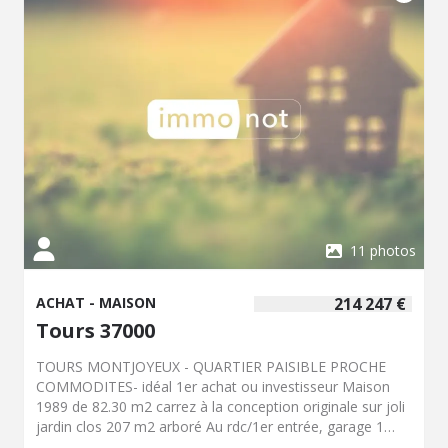
d'eau priviative, offrant confort et intimité. Deux espaces
esxtérieurs aménagés à l'avant et à l'arrière de la maison
afin de pouvoir profiter des beaux jours. Concernant le
souplex, vous y trouverez une cuisine d'été, un espace
bar taillé dans la roche ainsi qu'une cave afin de convier
vos amis à une dégustation dans les meilleures
conditions. Ne laissez pas passer cette opportunité
exceptionnelle ! Contactez-nous dès aujourd'hui pour
organiser une visite et laissez-vous charmer par cette
maison d'exception ! - Classe énergie : C - Classe climat :
C - Montant estimé des dépenses annuelles d'énergie
pour un usage standard : 2280 à 3140 € (base 2021) - Prix
Hon. Négo Inclus : 1 560 000 € dont 2,97% Hon. Négo
11 photos
TTC charge acq. Prix Hors Hon. Négo :1 515 000 € - Réf :
37037/311B
ACHAT - MAISON
214 247 €
Tours 37000
TOURS MONTJOYEUX - QUARTIER PAISIBLE PROCHE
COMMODITES- idéal 1er achat ou investisseur Maison
1989 de 82.30 m2 carrez à la conception originale sur joli
jardin clos 207 m2 arboré Au rdc/1er entrée, garage 1
voiture, cave, séjour sur terrasse et jardin, salle à