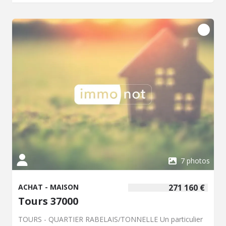
l'ensemble des ouvertures (à l'exception de la porte
d'entrée). Au rez-de-chaussée : une entrée, un salon avec
cheminée fonctionnelle, une salle à manger avec cuisine
ouverte aménagée et équipée, une chambre avec
cheminée décorative et dressing. À l'étage : quatre
chambres supplémentaires, une salle de bains avec
douche et baignoire, et un dressing. Le sous-sol offre une
pièce avec cheminée décorative, une cave voûtée et un
espace chaufferie/atelier ? idéal pour du rangement ou un
aménagement complémentaire. À l'extérieur, un jardin
clos généreusement planté, une terrasse et un auvent
invitent à profiter des beaux jours. Deux garages
indépendants complètent le bien. Chauffage gaz. Prix net
vendeur : 590 000 euros, frais de négociation : 23 040
euros soit 613 040 euros frais de négociation inclus.
Contacter Mme Elodie FIOT au 06 47 25 96 52.
7 photos
ACHAT - MAISON
271 160 €
Tours 37000
TOURS - QUARTIER RABELAIS/TONNELLE Un particulier