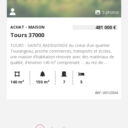
5 photos
ACHAT - MAISON
481 000 €
Tours 37000
TOURS - SAINTE RADEGONDE Au coeur d'un quartier
Tourangeau, proche commerces, transports et écoles,
une maison d'habitation rénovée avec des matériaux de
qualité, d'environ 140 m² comprenant : - au rez-de-
chaussée : entrée aménagée, séjour, salle à manger avec
cuisine ouverte aménagée et équipée donnant sur une
terrasse plein est, wc avec lave-mains, - au premier étage
140 m²
150 m²
7
5
: palier desservant trois chambres dont une avec salle de
bains communicante, wc, - au deuxième étage : palier
Réf : 001/2504
desservant deux chambres, une salle d'au avec wc, - au
rez-de-jardin : bureau, pièce, chaufferie et buanderie.
Jardin clos. Prix net vendeur 465 000,00 euros, frais de
négociation : 16 000,00 euros soit 481 000,00 euros frais
de négociation inclus. Contacter Mme Elodie FIOT au 06
47 25 96 52.