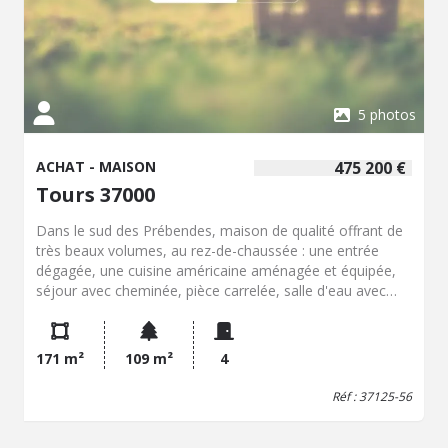
005/2056
5 photos
ACHAT - MAISON
475 200 €
Tours 37000
Dans le sud des Prébendes, maison de qualité offrant de
très beaux volumes, au rez-de-chaussée : une entrée
dégagée, une cuisine américaine aménagée et équipée,
séjour avec cheminée, pièce carrelée, salle d'eau avec
w.c. A l'étage : mezzanine desservant une chambre avec
salle de bains et placards, chambre avec salle d'eau, W.C.?
Cour fermée
171 m²
109 m²
4
Réf : 37125-56