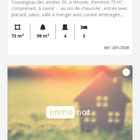
Tourangeau des années 30, à rénover, d'environ 73 m²,
comprenant, à savoir : - au rez-de-chaussée : entrée avec
placard, salon, salle à manger avec cuisine aménagée,
second espace cuisine, véranda, wc, - à mi-étage : un
bureau, - au premier étage : palier, deux chambres, salle
d'eau avec wc. Grenier aménagé en chambre. Sous sol
73 m²
98 m²
4
3
complet avec buanderie, chaufferie et pièce de stokage.
Jardin clos avec terrasse. Auvent. Chauffage au gaz. Prix
Réf : 001/2508
net vendeur : 260 000,00 euros, frais de négociation : 11
160,00 euros soit 271 160,00 euros frais de négociation
inclus. Contacter Mme Elodie FIOT au 06 47 25 96 52.