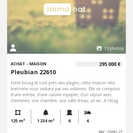
13 photos
ACHAT - MAISON
295 000 €
Pleubian 22610
Entre bourg et tout près des plages, cette maison néo-
bretonne vous séduira par ses volumes. Elle se compose
d'une entrée, d'une cuisine équipée, d'un séjour avec
cheminée, une chambre, une salle d'eau, un wc. A l'étage,
un palier desservant trois belles chambres, un dressing,
une salle de bains, wc. Garage attenant. Carport. Terrasse
Le tout sur un terrain de 1234 m² d'environ L'ensemble
125 m²
1 234 m²
6
4
sur un terrain d'environ 1200m². Bel environnement
calme.
Réf : 22091-72