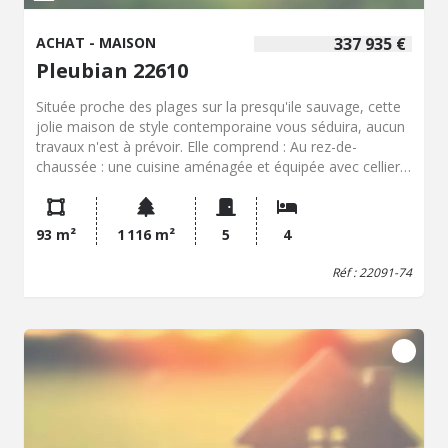
ACHAT - MAISON
337 935 €
Pleubian 22610
Située proche des plages sur la presqu'ile sauvage, cette
jolie maison de style contemporaine vous séduira, aucun
travaux n'est à prévoir. Elle comprend : Au rez-de-
chaussée : une cuisine aménagée et équipée avec cellier
donnant accès au garage attenant à la maison, séjour-
salon avec accès sur deux terrasses, une chambre, une
salle d'eau, un wc. A l'étage, une salle de bains avec wc,
93 m²
1 116 m²
5
4
une chambre avec dressing, une autre chambre, une
mezzanine (chambre) pouvant être fermée. Joli jardin
Réf : 22091-74
arboré, clos et bien exposé SUD EST, d'environ 1.100 m².
La plage à pied ! N'hésitez pas à prendre contact avec
l'étude de Me LEURANGUER, afin d'organiser une visite
au 02.96.22.91.34