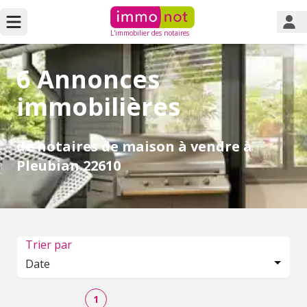
L'immobilier des notaires
6 Annonces
immobilières
de notaires de maison à vendre à
Pleubian 22610
Trier par
Date
1