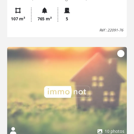
toilettes (lavabo et WC), - au premier étage : trois
chambres, une salle d'eau, un WC, - au second étage : un
grenier Une petite extension accolée à la maison
107 m²
765 m²
5
accessible de la maison à usage de studio. Garage
indépendant. Petite dépendance en pierre au fond du
Réf : 22091-76
jardin. Joli jardin arboré, clos de murs. Prenez contact
avec l'Etude de Maître Armel LEURANGUER sans plus
tarder pour organiser une visite au 02.96.22.91.34.
10 photos