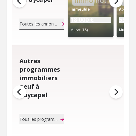
Immeuble
Apparte
18 000 €
55 30
Toutes les annonces de notaire
Murat (15)
Murat (15
Autres
programmes
immobiliers
neuf à
Puycapel
Tous les programmes immobiliers neuf