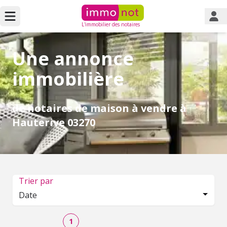
L'immobilier des notaires
Une annonce
immobilière
de notaires de maison à vendre à
Hauterive 03270
Trier par
Date
1