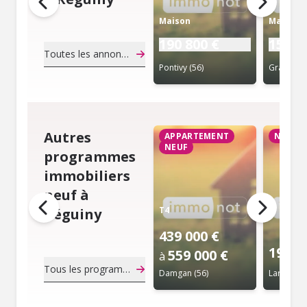
Maison
Maison
190 800 €
156 8
Toutes les annonces de notaire
Pontivy (56)
Grand-Ch
Autres
APPARTEMENT
NEUF
NEUF
programmes
immobiliers
neuf à
T4
Réguiny
439 000 €
194 0
559 000 €
à
Tous les programmes immobiliers neuf
Damgan (56)
Larmor-Pl