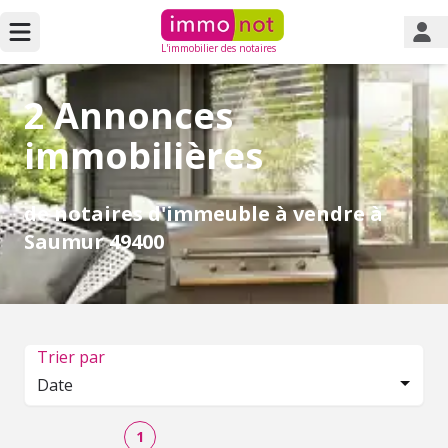
L'immobilier des notaires
2 Annonces
immobilières
de notaires d'immeuble à vendre à
Saumur 49400
Trier par
Date
1