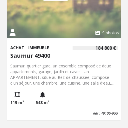
9 photos
ACHAT - IMMEUBLE
184 800 €
Saumur 49400
Saumur, quartier gare, un ensemble composé de deux
appartements, garage, jardin et caves : Un
APPARTEMENT, situé au Rez-de-chaussée, composé
d'un séjour, une chambre, une cuisine, une salle d'eau,
d'un WC. Loyer : 455,11 €/mois Un APPARTEMENT, situé
au 1er étage, composé d'un séjour, de deux chambres,
une cuisine, une salle d'eau, un WC et une petite pièce.
119 m²
548 m²
Loyer 485 €: mois hors charges. Un GARAGE, situé au
Rez-de-chaussée, Loyer :67,12€/mois. 3 caves et un
Réf : 49105-955
jardin.