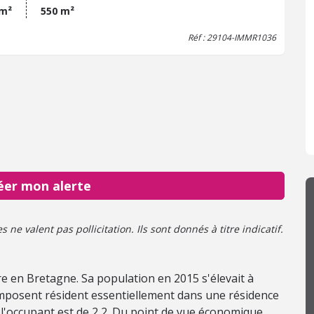
 m²
550 m²
Réf : 29104-IMMR1036
éer mon alerte
ne valent pas pollicitation. Ils sont donnés à titre indicatif.
ère en Bretagne. Sa population en 2015 s'élevait à
mposent résident essentiellement dans une résidence
 l'occupant est de 2,2. Du point de vue économique,