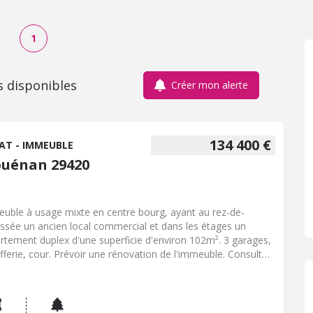
1
s disponibles
Créer mon alerte
134 400 €
AT - IMMEUBLE
ouénan 29420
uble à usage mixte en centre bourg, ayant au rez-de-
ssée un ancien local commercial et dans les étages un
rtement duplex d'une superficie d'environ 102m². 3 garages,
fferie, cour. Prévoir une rénovation de l'immeuble. Consulter
arème de nos honoraires sur notre site internet ou en vitrine.