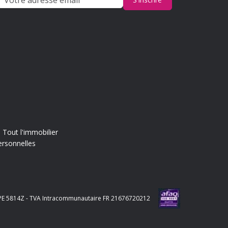
Tout l'immobilier
ersonnelles
e APE 5814Z - TVA Intracommunautaire FR 21676720212