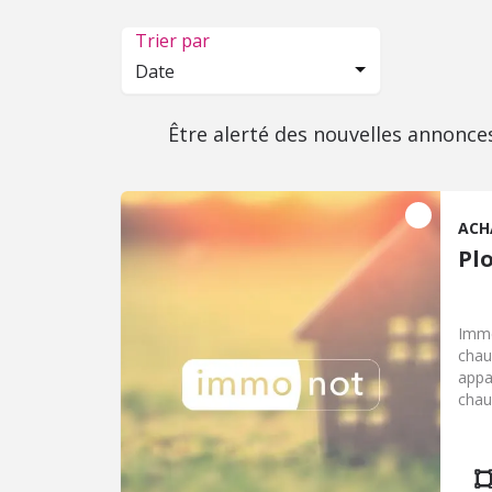
Trier par
Date
Être alerté des nouvelles annonce
ACH
Pl
Imme
chau
appa
chau
le b