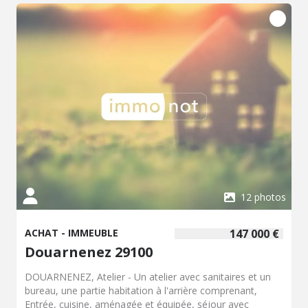
370 000 € fonds de commerce 70 000 € - Classe énergie :
D - Classe climat : D - Prix Hon. Négo Inclus : 462 000 €
dont 5,00% Hon. Négo TTC charge acq. Prix Hors Hon.
Négo :440 000 € - Réf : 011/164
12 photos
ACHAT - IMMEUBLE
147 000 €
Douarnenez 29100
DOUARNENEZ, Atelier - Un atelier avec sanitaires et un
bureau, une partie habitation à l'arrière comprenant,
Entrée, cuisine, aménagée et équipée, séjour avec