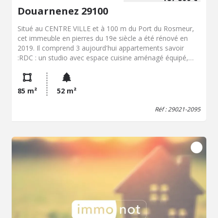
Douarnenez 29100
Situé au CENTRE VILLE et à 100 m du Port du Rosmeur,
cet immeuble en pierres du 19e siècle a été rénové en
2019. Il comprend 3 aujourd'hui appartements savoir
:RDC : un studio avec espace cuisine aménagé équipé,
salle d'eau avec wc. (24 m² env)Etage : un appartement
offrant Pièce de vie avec espace cuisine aménagé équipé,
chambre, salle d'eau avec WC. (30 m² env)Combles : un
85 m²
52 m²
appartement mansardé offrant Pièce de vie avec espace
cuisine aménagé équipé, chambre, salle d'eau avec WC.
Réf : 29021-2095
(30 m² env)Chaque appartement dispose d'un cellier en
RDC. Idéal investissement locatif (bail en cours pour
chaque logement) Les informations sur les risques
auxquels ce bien est exposé sont disponibles sur le site
Géorisques : www.georisques.gouv.fr