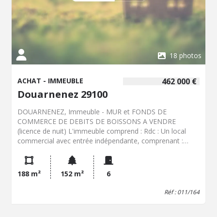
18 photos
ACHAT - IMMEUBLE
462 000 €
Douarnenez 29100
DOUARNENEZ, Immeuble - MUR et FONDS DE
COMMERCE DE DEBITS DE BOISSONS A VENDRE
(licence de nuit) L'immeuble comprend : Rdc : Un local
commercial avec entrée indépendante, comprenant :
Entrée, espace bar, deux réserves, w.-c avec lave mains,
deux locaux techniques. 1er étage et 2ème étage: Un
appartement en duplex avec entrée indépendante,
188 m²
152 m²
6
comprenant : Entrée, pièce à vivre avec coin cuisine
équipée et aménagée, w.-c avec lave mains, un bureau
Réf : 011/164
avec placards, une chambre avec salle d'eau Etage :
Palier, deux chambres, salle de bains Terrasse Immeuble