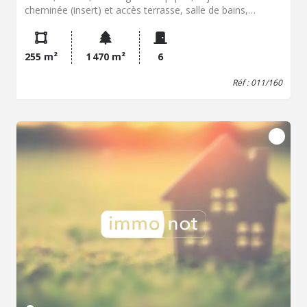
cheminée (insert) et accès terrasse, salle de bains,
buanderie, une chambre. 1étage : Palier, salle d'eau, deux
chambres, w.-c., une pièce. Jardin, parking. - Classe
énergie : Non requis - Classe climat : Non requis - Prix
255 m²
1 470 m²
6
Hon. Négo Inclus : 147 000 € dont 5,00% Hon. Négo TTC
charge acq. Prix Hors Hon. Négo :140 000 € - Réf :
Réf : 011/160
011/160