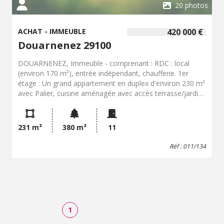
20 photos
ACHAT - IMMEUBLE
420 000 €
Douarnenez 29100
DOUARNENEZ, Immeuble - comprenant : RDC : local
(environ 170 m²), entrée indépendant, chaufferie. 1er
étage : Un grand appartement en duplex d'environ 230 m²
avec Palier, cuisine aménagée avec accès terrasse/jardin,
salle à manger, salon, bureau, une chambres, salle de
bains w.-c. 2ème étage : Palier, quatre chambres, salle de
bains, w.-c, buanderie. 3ème étage : Grenier aménagables
231 m²
380 m²
11
Terrasse, jardin. - Classe énergie : E - Classe climat : E -
Montant estimé des dépenses annuelles d'énergie pour
Réf : 011/134
un usage standard : 3830 à 5230 € (base 2021) - Prix Hon.
Négo Inclus : 420 000 € dont 5,00% Hon. Négo TTC
charge acq. Prix Hors Hon. Négo :400 000 € - Réf :
011/134
1