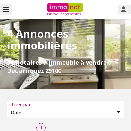
L'immobilier des notaires
4 Annonces
immobilières
de notaires d'immeuble à vendre à
Douarnenez 29100
Trier par
Date
1