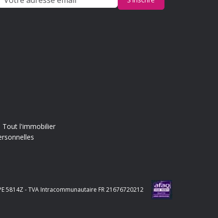
Tout l'immobilier
ersonnelles
e APE 5814Z - TVA Intracommunautaire FR 21676720212