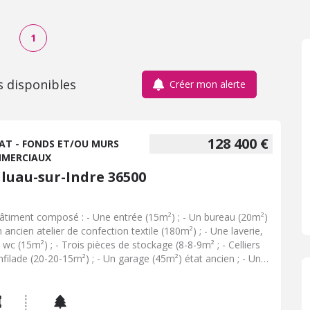
1
s disponibles
Créer mon alerte
128 400 €
AT - FONDS ET/OU MURS
MERCIAUX
lluau-sur-Indre 36500
âtiment composé : - Une entrée (15m²) ; - Un bureau (20m²)
n ancien atelier de confection textile (180m²) ; - Une laverie,
 wc (15m²) ; - Trois pièces de stockage (8-8-9m² ; - Celliers
nfilade (20-20-15m²) ; - Un garage (45m²) état ancien ; - Une
ndance attenante composée d'une pièce de (135m²) ; -
re pièces dans un état ancien (35-30-12-12 m²) ; - Greniers
ageables sur l'ensemble ; - Climatisation et huisseries en