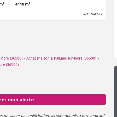
le vitrage dans l'atelier de confection, assainissement
 m²
4 118 m²
ectif, toiture en bac acier et tuiles mécaniques pour le garage.
out sur un terrain d'une surface totale de 4118m². Taxe
Réf : 1049286
ière (2024) 1054€.
-
-
Indre (36500)
Achat maison à Palluau-sur-Indre (36500)
ndre (36500)
éer mon alerte
ne valent pas pollicitation. Ils sont donnés à titre indicatif.