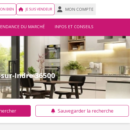
MON COMPTE
MON BIEN
JE SUIS VENDEUR
TENDANCE DU MARCHÉ
INFOS ET CONSEILS
-sur-Indre 36500
hercher
Sauvegarder la recherche