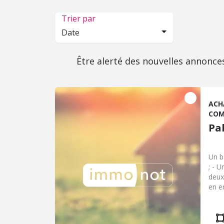
Trier par
Date
Être alerté des nouvelles annonce
ACH
COM
Pa
Un b
; - U
deux
en e
dépe
Quat
amén