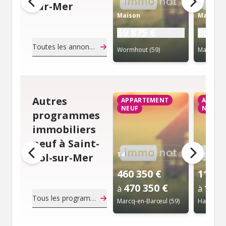
sur-Mer
Maison
Maison
69 875 €
89 75
Toutes les annonces de notaire
Wormhout (59)
Maubeuge
Autres
APPARTEMENT
APPAR
NEUF
NEUF
programmes
immobiliers
neuf à Saint-
T4
T2
Pol-sur-Mer
460 350 €
119 0
470 350 €
145 
à
à
Tous les programmes immobiliers neuf
Marcq-en-Barœul (59)
Haubourdi