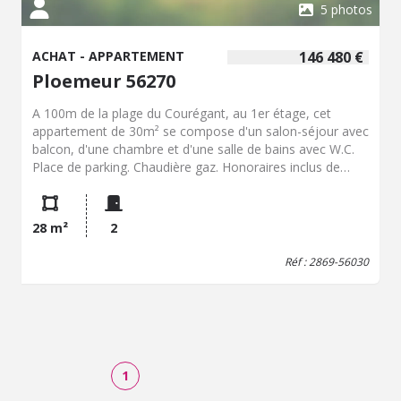
5 photos
ACHAT - APPARTEMENT
146 480 €
Ploemeur 56270
A 100m de la plage du Courégant, au 1er étage, cet
appartement de 30m² se compose d'un salon-séjour avec
balcon, d'une chambre et d'une salle de bains avec W.C.
Place de parking. Chaudière gaz. Honoraires inclus de
4.63% TTC à la charge de l'acquéreur. Prix hors
honoraires 140 000 €. Classe énergie C, Classe climat A
Montant moyen estimé des dépenses annuelles d'énergie
28 m²
2
pour un usage standard, établi à partir des prix de
l'énergie de l'année 2025 : entre 690.00 et 950.00 €. Les
Réf : 2869-56030
informations sur les risques auxquels ce bien est exposé
sont disponibles sur le site Géorisques :
georisques.gouv.fr.
1