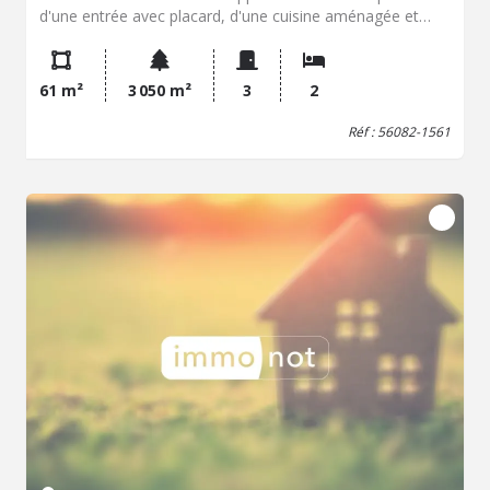
d'une entrée avec placard, d'une cuisine aménagée et
semi-équipée, d'un séjour ouvert sur une terrasse, de
deux chambres, d'une salle d'eau, WC séparés. Une
terrasse, un jardin privatif (35m²) ainsi que deux places de
61 m²
3 050 m²
3
2
stationnement viennent compléter ce bien. A visiter sans
tarder ! Charges : 97€/mois TF : env. 1080€
Réf : 56082-1561