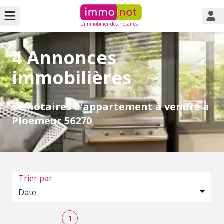
L'immobilier des notaires
4 Annonces
immobilières
de notaires d'appartement à vendre à
Ploemeur 56270
Trier par
Date
1