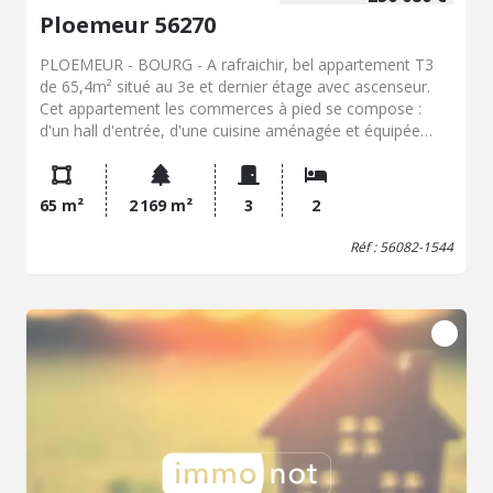
Ploemeur 56270
PLOEMEUR - BOURG - A rafraichir, bel appartement T3
de 65,4m² situé au 3e et dernier étage avec ascenseur.
Cet appartement les commerces à pied se compose :
d'un hall d'entrée, d'une cuisine aménagée et équipée
ouverte sur séjour donnant sur balcon, de deux chambres
dont une avec placard, un WC, d'une salle d'eau. En sus :
un box de garage fermé. Chauff. gaz individuel Charges :
65 m²
2 169 m²
3
2
395€/trimestre TF : 1036€
Réf : 56082-1544