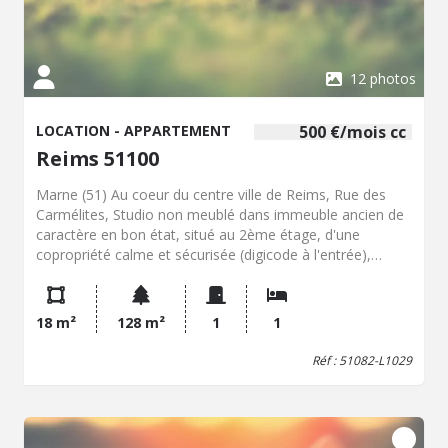
12 photos
LOCATION - APPARTEMENT
500 €/mois cc
Reims 51100
Marne (51) Au coeur du centre ville de Reims, Rue des
Carmélites, Studio non meublé dans immeuble ancien de
caractère en bon état, situé au 2ème étage, d'une
copropriété calme et sécurisée (digicode à l'entrée),
comprenant : une pièce principale avec coin cuisine
équipée d'une plaque électrique et d'un frigo, petits
meubles de rangement , salle de bains / lavabo et WC.
18 m²
128 m²
1
1
(pas de branchement pour machine à laver). Loyer
mensuel 420 € + charges prévisionnelles mensuelles 80 €
Réf : 51082-L1029
(donnant lieu à régularisation annuelle - comprenant eau
+ électricité + chauffage gaz) Dépôt de garantie 420 €
Frais de bail avec état des lieux Huissier Justice, à charge
du locataire 258,00 € Disponible immédiatement. Les