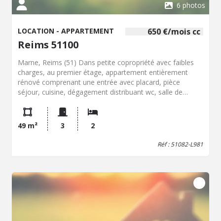
6 photos
LOCATION - APPARTEMENT
650 €/mois cc
Reims 51100
Marne, Reims (51) Dans petite copropriété avec faibles
charges, au premier étage, appartement entièrement
rénové comprenant une entrée avec placard, pièce
séjour, cuisine, dégagement distribuant wc, salle de
douche, chambre de 12.80 m² environ, et une plus petite
à usage de chambre ou bureau. Chauffage individuel au
gaz, toutes ouvertures PVC et volets roulants électriques.
49 m²
3
2
Nombreux rangements et placards. Ensemble en parfait
état et prêt à vivre. En annexe cave et grenier. Surface
Réf : 51082-L981
habitable 49.72 m² Loyer mensuel : 625 € + 25 € de
provision pour charges. Dépôt de garantie : 625 € Frais de
bail locataire avec état des lieux : 517 € Libre dès le 18
juin 2026 Les informations sur les risques auxquels ce
bien est exposé sont disponibles sur le site Géorisques :
www.georisques.gouv.fr (nouv.art.R.125-25I, C.Env.)