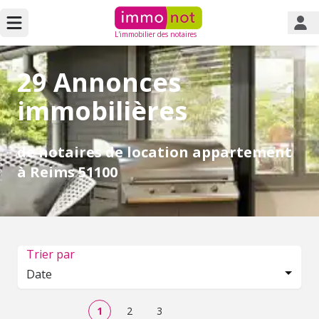
L'immobilier des notaires
29 Annonces
immobilières
de notaires de location appartement
à Reims 51100
Trier par
Date
1
2
3