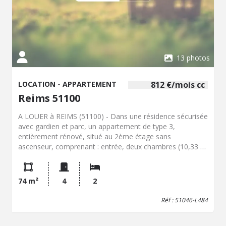
13 photos
LOCATION - APPARTEMENT
812 €/mois cc
Reims 51100
A LOUER à REIMS (51100) - Dans une résidence sécurisée
avec gardien et parc, un appartement de type 3,
entièrement rénové, situé au 2ème étage sans
ascenseur, comprenant : entrée, deux chambres (10,33 &
11,44 m²), un dressing séparé, une salle de bain, un wc,
une cuisine meublée et équipé ouverte sur un séjour
double, ensoleillé. Parking en sous-sol et cellier. Surface :
74 m²
4
2
74,50 m² - DPE en C (142) et GES en D (33) - Chauffage
individuel au gaz. Loyer mensuel : 740 € - Provision pour
Réf : 51046-L484
charges : 72 € Dépôt de garantie : 740 € Frais de
rédaction d'acte : 666 € (état des lieux inclus). Libre le 26