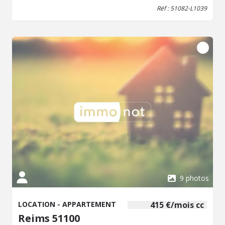
surface sous combles) - chauffage électrique et ballon
Réf : 51082-L1039
eau chaude Loyer mensuel 490 € + charges
prévisionnelles mensuelles 30 € (donnant lieu à
régularisation annuelle - comprenant eau) Dépôt de
garantie 490 € Frais de bail avec état des lieux Huissier
Justice, à charge du locataire 302,00 € Disponible de suite
Les informations sur les risques auxquels ce bien est
exposé sont disponibles sur le site Géorisques :
www.georisques.gouv.fr (nouv.art.R.125-25I, C.Env.)
9 photos
LOCATION - APPARTEMENT
415 €/mois cc
Reims 51100