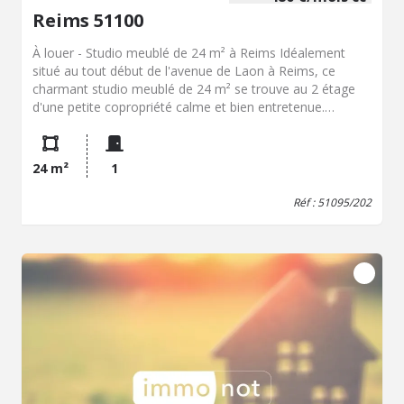
Reims 51100
À louer - Studio meublé de 24 m² à Reims Idéalement
situé au tout début de l'avenue de Laon à Reims, ce
charmant studio meublé de 24 m² se trouve au 2 étage
d'une petite copropriété calme et bien entretenue.
Entièrement meublé, il offre un espace de vie agréable et
fonctionnel, parfait pour un étudiant ou un jeune actif.
Vous apprécierez sa situation privilégiée, à proximité
24 m²
1
immédiate des commerces, du tramway, des
établissements d'enseignement et du centre-ville,
Réf : 51095/202
permettant de tout faire à pied ou en transports en
commun. Un appartement pratique, confortable et
idéalement placé pour profiter pleinement de la vie
rémoise.