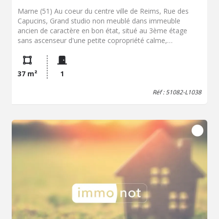
Marne (51) Au coeur du centre ville de Reims, Rue des
Capucins, Grand studio non meublé dans immeuble
ancien de caractère en bon état, situé au 3ème étage
sans ascenseur d'une petite copropriété calme,
comprenant : une pièce principale avec coin cuisine
équipée d'une plaque électrique et d'un frigo, petit meuble
, salle de douche / WC. Immeuble sécurisé. Surface
37 m²
1
habitable 18.08 m² et 37.63 m² de surface au sol
(combles) - chauffage électrique et ballon eau chaude
Réf : 51082-L1038
Loyer mensuel 380 € + charges prévisionnelles
mensuelles 35 € (donnant lieu à régularisation annuelle -
comprenant eau) Dépôt de garantie 380 € Frais de bail
avec état des lieux Huissier Justice, à charge du locataire
255,00 € Disponible dès le 31 juillet 2026 Les
informations sur les risques auxquels ce bien est exposé
sont disponibles sur le site Géorisques :
www.georisques.gouv.fr (nouv.art.R.125-25I, C.Env.)