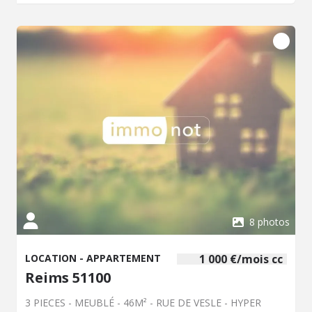
Garantie: 540.00 € Honoraires Charge Locataire: 383.02 €
Dont 115.80 € TTC pour Etat des Lieux. Les informations
sur les risques auxquels ce bien est exposé sont
disponibles sur le site Géorisques : www. georisques.
gouv. fr
8 photos
LOCATION - APPARTEMENT
1 000 €/mois cc
Reims 51100
3 PIECES - MEUBLÉ - 46M² - RUE DE VESLE - HYPER