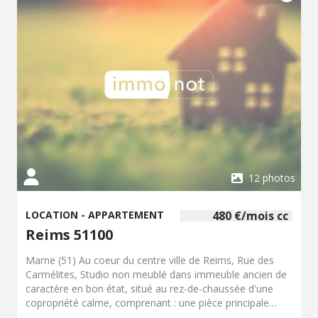
informations sur les risques auxquels ce bien est exposé
sont disponibles sur le site Géorisques :
www.georisques.gouv.fr (nouv.art.R.125-25I, C.Env.)
12 photos
LOCATION - APPARTEMENT
480 €/mois cc
Reims 51100
Marne (51) Au coeur du centre ville de Reims, Rue des
Carmélites, Studio non meublé dans immeuble ancien de
caractère en bon état, situé au rez-de-chaussée d'une
copropriété calme, comprenant : une pièce principale
avec coin cuisine équipée d'une plaque électrique et d'un