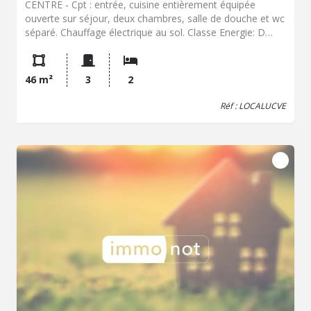
CENTRE - Cpt : entrée, cuisine entièrement équipée
ouverte sur séjour, deux chambres, salle de douche et wc
séparé. Chauffage électrique au sol. Classe Energie: D
(208 Kwep/m².an) - GES B (6 Kwep/m².an). Colocation
possible. Libre de suite. Loyer CC : 1000€ soit 500€ par
colocataire. (cpt : eau, chauffage, électricité et internet.)
46 m²
3
2
Dépôt de garantie : 2000.00€ Honoraires Charge
Locataire : 639.80€ Dont : 138.00€ TTC pour Etat des
Réf : LOCALUCVE
Lieux. Les informations sur les risques auxquels ce bien
est exposé sont disponibles sur le site Géorisques : www.
georisques. gouv. fr