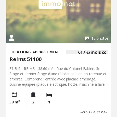
13 photos
LOCATION - APPARTEMENT
617 €/mois cc
Reims 51100
F1 BIS - REIMS - 38.60 m² - Rue du Colonel Fabien. 3e
étage et dernier étage d'une résidence bien entretenue et
arborée. Comprend : entrée avec placard aménagé,
cuisine équipée (plaque électrique, hotte, machine à laver)
ouverte sur séjour, un balcon au calme côté jardin, un
espace nuit séparé, salle de bains, WC séparé. Place de
parking en sous-sol. Chauffage Individuel Electrique.
38 m²
2
1
Classe Energie : E (326 Kwep/m².an) - GES B (10
Kwep/m².an) Libre le 27/10/2026. Loyer: 617.00 €/mois cc
Réf : LOCABROCOF
Dont Charges: 63.00€ Dont TOM: 14.00€ Dépôt de