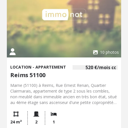
10 photos
LOCATION - APPARTEMENT
520 €/mois cc
Reims 51100
Marne (51100) à Reims, Rue Ernest Renan, Quartier
Clairmarais, appartement de type 2 sous les combles,
non meublé dans immeuble ancien en très bon état, situé
au 4ème étage sans ascenseur d'une petite copropriété
calme, comprenant : entrée dans une pièce de vie avec
coin cuisine meublée et équipée (frigo et plaques de
cuisson) , une salle de bain (baignoire et lavabo) , toilette
24 m²
2
1
séparé et une chambre. Surface habitable 24 m² (+